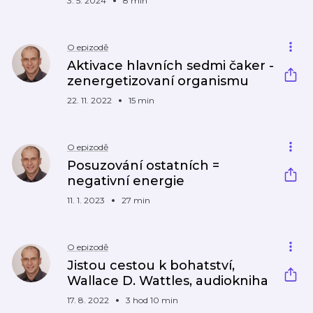
3. 5. 2024
8 min
O epizodě
Aktivace hlavních sedmi čaker -
zenergetizovaní organismu
22. 11. 2022
15 min
O epizodě
Posuzování ostatních =
negativní energie
11. 1. 2023
27 min
O epizodě
Jistou cestou k bohatství,
Wallace D. Wattles, audiokniha
17. 8. 2022
3 hod 10 min