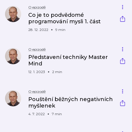
O epizodě
Co je to podvědomé
programování mysli 1. část
28. 12. 2022
9 min
O epizodě
Představení techniky Master
Mind
12. 1. 2023
2 min
O epizodě
Pouštění běžných negativních
myšlenek
4. 7. 2022
7 min