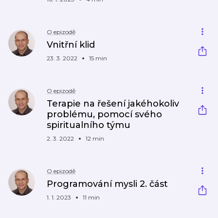
O epizodě
Vnitřní klid
23. 3. 2022
15 min
O epizodě
Terapie na řešení jakéhokoliv
problému, pomocí svého
spiritualního týmu
2. 3. 2022
12 min
O epizodě
Programování mysli 2. část
1. 1. 2023
11 min