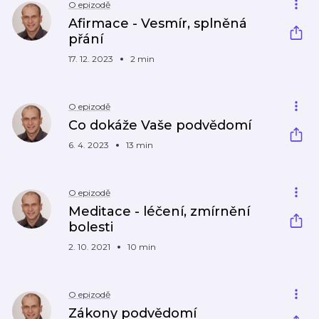
O epizodě
Afirmace - Vesmír, splněná
přání
17. 12. 2023
2 min
O epizodě
Co dokáže Vaše podvědomí
6. 4. 2023
13 min
O epizodě
Meditace - léčení, zmírnění
bolesti
2. 10. 2021
10 min
O epizodě
Zákony podvědomí