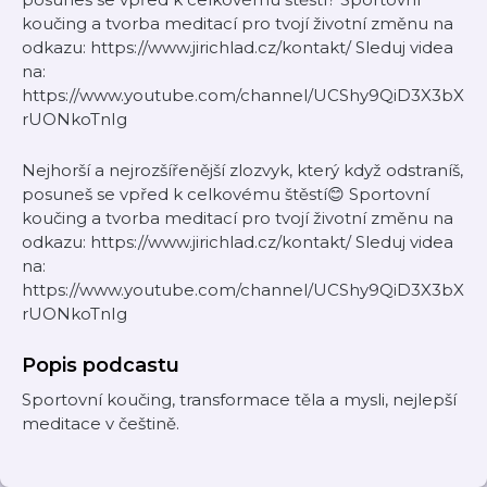
koučing a tvorba meditací pro tvojí životní změnu na
odkazu: https://www.jirichlad.cz/kontakt/ Sleduj videa
na:
https://www.youtube.com/channel/UCShy9QiD3X3bX
rUONkoTnIg
Nejhorší a nejrozšířenější zlozvyk, který když odstraníš,
posuneš se vpřed k celkovému štěstí😊 Sportovní
koučing a tvorba meditací pro tvojí životní změnu na
odkazu: https://www.jirichlad.cz/kontakt/ Sleduj videa
na:
https://www.youtube.com/channel/UCShy9QiD3X3bX
rUONkoTnIg
Popis podcastu
Sportovní koučing, transformace těla a mysli, nejlepší
meditace v češtině.