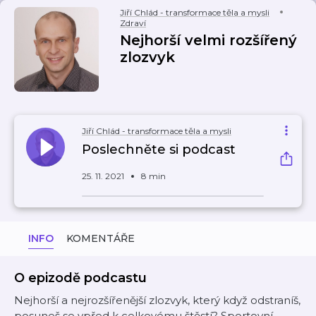
Jiří Chlád - transformace těla a mysli
Zdraví
Nejhorší velmi rozšířený
zlozvyk
Jiří Chlád - transformace těla a mysli
Poslechněte si podcast
25. 11. 2021
8 min
INFO
KOMENTÁŘE
O epizodě podcastu
Nejhorší a nejrozšířenější zlozvyk, který když odstraníš,
posuneš se vpřed k celkovému štěstí? Sportovní