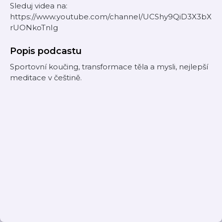
Sleduj videa na:
https://www.youtube.com/channel/UCShy9QiD3X3bX
rUONkoTnIg
Popis podcastu
Sportovní koučing, transformace těla a mysli, nejlepší
meditace v češtině.