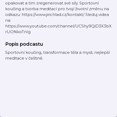
opakovat a tím zregenerovat své síly. Sportovní
koučing a tvorba meditací pro tvojí životní změnu na
odkazu: https://www.jirichlad.cz/kontakt/ Sleduj videa
na:
https://www.youtube.com/channel/UCShy9QiD3X3bX
rUONkoTnIg
Popis podcastu
Sportovní koučing, transformace těla a mysli, nejlepší
meditace v češtině.