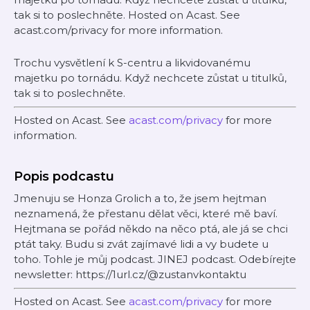
tak si to poslechněte. Hosted on Acast. See
acast.com/privacy for more information.
Trochu vysvětlení k S-centru a likvidovanému
majetku po tornádu. Když nechcete zůstat u titulků,
tak si to poslechněte.
Hosted on Acast. See
acast.com/privacy
for more
information.
Popis podcastu
Jmenuju se Honza Grolich a to, že jsem hejtman
neznamená, že přestanu dělat věci, které mě baví.
Hejtmana se pořád někdo na něco ptá, ale já se chci
ptát taky. Budu si zvát zajímavé lidi a vy budete u
toho. Tohle je můj podcast. JINEJ podcast. Odebírejte
newsletter: https://1url.cz/@zustanvkontaktu
Hosted on Acast. See
acast.com/privacy
for more