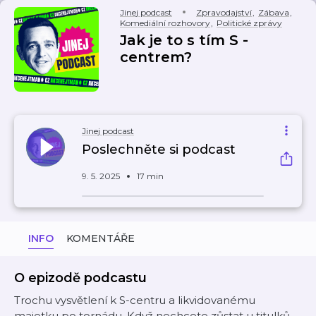
Jinej podcast
Zpravodajství
,
Zábava
,
Komediální rozhovory
,
Politické zprávy
Jak je to s tím S -
centrem?
Jinej podcast
Poslechněte si podcast
9. 5. 2025
17 min
INFO
KOMENTÁŘE
O epizodě podcastu
Trochu vysvětlení k S-centru a likvidovanému
majetku po tornádu. Když nechcete zůstat u titulků,