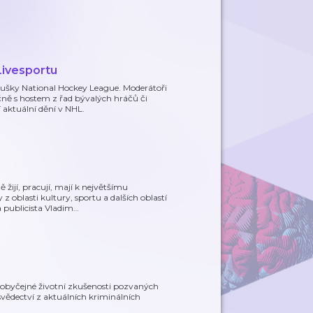
Livesportu
oušky National Hockey League. Moderátoři
ně s hostem z řad bývalých hráčů či
 aktuální dění v NHL.
žijí, pracují, mají k největšímu
 oblasti kultury, sportu a dalších oblastí
 publicista Vladim
…
eobyčejné životní zkušenosti pozvaných
svědectví z aktuálních kriminálních