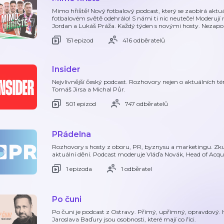
Mimo hřiště! Nový fotbalový podcast, který se zaobírá aktu
fotbalovém světě odehrálo! S námi ti nic neuteče! Moderují 
Jordan a Lukáš Práža. Každý týden s novými hosty. Neza
151 epizod
416 odběratelů
Insider
Nejvlivnější český podcast. Rozhovory nejen o aktuálních tém
Tomáš Jirsa a Michal Půr.
501 epizod
747 odběratelů
PRádelna
Rozhovory s hosty z oboru, PR, byznysu a marketingu. Zkuš
aktuální dění. Podcast moderuje Vláďa Novák, Head of Acq
1 epizoda
1 odběratel
Po čuni
Po čuni je podcast z Ostravy. Přímý, upřímný, opravdový
Jaroslava Baďury jsou osobnosti, které mají co říci.