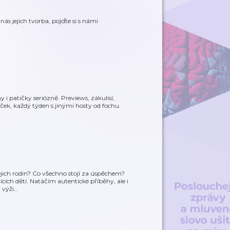
nás jejich tvorba, pojďte si s námi
i patičky seriózně. Previews, zákulisí,
ček, každý týden s jinými hosty od fochu.
jich rodin? Co všechno stojí za úspěchem?
ích dětí. Natáčím autentické příběhy, ale i
 výži
…