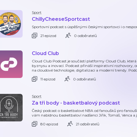
Sport
ChillyCheeseSportcast
Sportovní podcast s úspěšnými českými sportovci i o nespo
21 epizod
0 odběratelů
Cloud Club
Cloud Club Podcast je součástí platformy Cloud Club, která p
byznysu a inovací. Podcast přináší inspirativní rozhovory,
na cloudové technologie, digitalizaci a moderní trendy. Pod
11 epizod
0 odběratelů
Sport
Za tři body - basketbalový podcast
Český podcast o basketbalové NBA od fanoušků pro fanoušky.
vám nabídnou basketbaloví nadšenci Jiřík, Tomáš, Venca a je
80 epizod
21 odběratelů