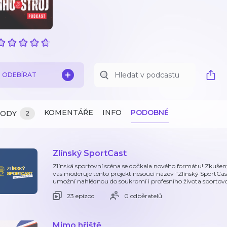
ODEBÍRAT
KOMENTÁŘE
INFO
PODOBNÉ
ZODY
2
Zlínský SportCast
Zlínská sportovní scéna se dočkala nového formátu! Zkušen
vás moderuje tento projekt nesoucí název "Zlínský SportCast
umožní nahlédnou do soukromí i profesního života sportovc
23 epizod
0 odběratelů
Mimo hřiště