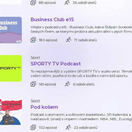
88 epizod
36 odběratelů
Business Club e15
Vítejte v podcastu e15 - Business Club, kde si Štěpán Svob
českých firem, se kterými probírá aktuální dění v jejich firm
180 epizod
17 odběratelů
Sport
SPORTY TV Podcast
To nejzajímavější z vysíláni SPORTY TV v audio verzi. Tém
vašim očím, pusťte si to do uší a buďte s námi blíž sportu.
165 epizod
6 odběratelů
Sport
Pod košem
Podcast o domácím a světovém basketbalu. Jiří Kalemba a 
nadčasově, (snad) s vtipem i nadhledem. NBA, NBL, Eurolig
102 epizod
22 odběratelů