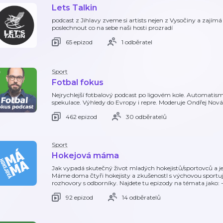
Lets Talkin
podcast z Jihlavy zveme si artists nejen z Vysočiny a zajímá 
poslechnout co na sebe naši hosti prozradí
65 epizod
1 odběratel
Sport
Fotbal fokus
Nejrychlejší fotbalový podcast po ligovém kole. Automatismy 
spekulace. Výhledy do Evropy i repre. Moderuje Ondřej Nová
462 epizod
30 odběratelů
Sport
Hokejová máma
Jak vypadá skutečný život mladých hokejistů/sportovců a je
Máme doma čtyři hokejisty a zkušenostI s výchovou sportujíc
rozhovory s odborníky. Najdete tu epizody na témata jako: -
92 epizod
14 odběratelů