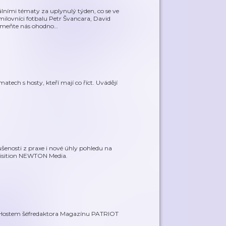
álními tématy za uplynulý týden, co se ve
milovníci fotbalu Petr Švancara, David
pomeňte nás ohodno
…
atech s hosty, kteří mají co říct. Uvádějí
enosti z praxe i nové úhly pohledu na
uisition NEWTON Media.
. Hostem šéfredaktora Magazínu PATRIOT