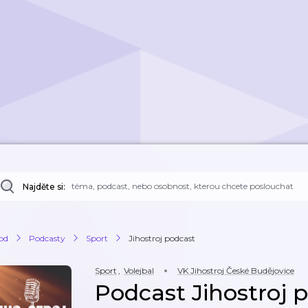
Najděte si:
od
Podcasty
Sport
Jihostroj podcast
Sport
,
Volejbal
VK Jihostroj České Budějovice
Podcast Jihostroj 