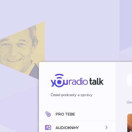
České podcasty a zprávy
Úv
PRO TEBE
AUDIOKNIHY