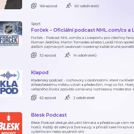
166 epizod
60 odběratelů
Sport
Forček – Oficiální podcast NHL.com/cs a 
Forček - Podcast NHL.com/cs a Livesportu pro všechny fan
Roman Jedlička, Martin Tomaides a/nebo Lukáš Hron společ
dalších zajímavých osobností rozebírají každé druhé pondělí
32 epizod
14 odběratelů
Klapod
Kladenský podcast - rozhovory s osobnostmi, které na Kladně 
středočeskému městu vztah a především, mají co říct. Hosty z
veřejného života zpovídá uznávaný rozhlasový moderátor a
62 epizod
2 odběratelé
Blesk Podcast
Blesk Podcast sleduje aktuální témata a představuje vám n
hostů. Každý díl odkrývá živé kauzy a přináší také mrazivá 
vyšetřování nebo soudních síní.