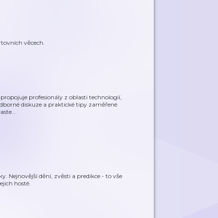
rtovních věcech.
ropojuje profesionály z oblasti technologií,
 odborné diskuze a praktické tipy zaměřené
caste
…
 Nejnovější dění, zvěsti a predikce - to vše
jich hosté.