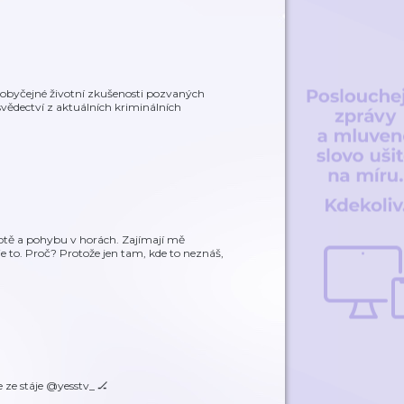
eobyčejné životní zkušenosti pozvaných
svědectví z aktuálních kriminálních
ivotě a pohybu v horách. Zajímají mě
e to. Proč? Protože jen tam, kde to neznáš,
 ze stáje @yesstv_ 🏒