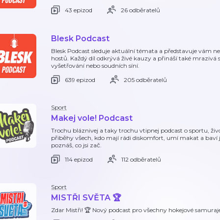
43 epizod
26 odběratelů
Blesk Podcast
Blesk Podcast sleduje aktuální témata a představuje vám n
hostů. Každý díl odkrývá živé kauzy a přináší také mrazivá 
vyšetřování nebo soudních síní.
639 epizod
205 odběratelů
Sport
Makej vole! Podcast
Trochu bláznivej a taky trochu vtipnej podcast o sportu, ž
přiběhy všech, kdo mají rádi diskomfort, umí makat a baví j
poznáš, co jsi zač.
114 epizod
112 odběratelů
Sport
MISTŘI SVĚTA 🏆
Zdar Mistři! 🏆 Nový podcast pro všechny hokejové samuraje