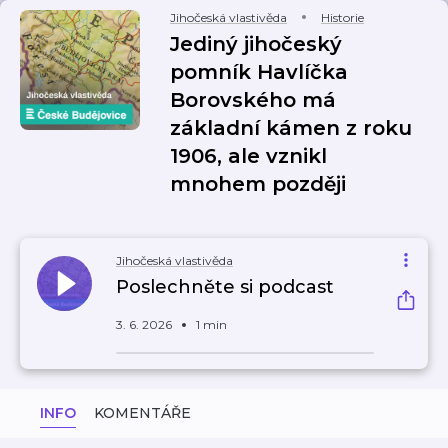
Jihočeská vlastivěda
Historie
Jediný jihočeský
pomník Havlíčka
Borovského má
základní kámen z roku
1906, ale vznikl
mnohem později
Jihočeská vlastivěda
Poslechněte si podcast
3. 6. 2026
1 min
INFO
KOMENTÁŘE