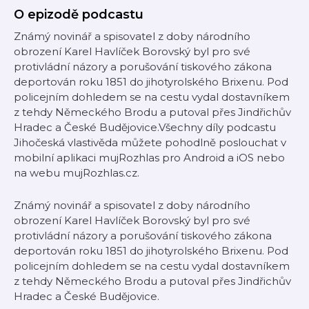
O epizodě podcastu
Známý novinář a spisovatel z doby národního
obrození Karel Havlíček Borovský byl pro své
protivládní názory a porušování tiskového zákona
deportován roku 1851 do jihotyrolského Brixenu. Pod
policejním dohledem se na cestu vydal dostavníkem
z tehdy Německého Brodu a putoval přes Jindřichův
Hradec a České Budějovice.Všechny díly podcastu
Jihočeská vlastivěda můžete pohodlně poslouchat v
mobilní aplikaci mujRozhlas pro Android a iOS nebo
na webu mujRozhlas.cz.
Známý novinář a spisovatel z doby národního
obrození Karel Havlíček Borovský byl pro své
protivládní názory a porušování tiskového zákona
deportován roku 1851 do jihotyrolského Brixenu. Pod
policejním dohledem se na cestu vydal dostavníkem
z tehdy Německého Brodu a putoval přes Jindřichův
Hradec a České Budějovice.