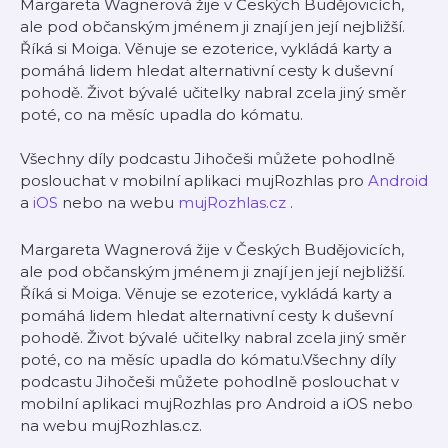
Margareta Wagnerová žije v Českých Budějovicích,
ale pod občanským jménem ji znají jen její nejbližší.
Říká si Moiga. Věnuje se ezoterice, vykládá karty a
pomáhá lidem hledat alternativní cesty k duševní
pohodě. Život bývalé učitelky nabral zcela jiný směr
poté, co na měsíc upadla do kómatu.
Všechny díly podcastu Jihočeši můžete pohodlně
poslouchat v mobilní aplikaci mujRozhlas pro
Android
a
iOS
nebo na webu
mujRozhlas.cz
.
Margareta Wagnerová žije v Českých Budějovicích,
ale pod občanským jménem ji znají jen její nejbližší.
Říká si Moiga. Věnuje se ezoterice, vykládá karty a
pomáhá lidem hledat alternativní cesty k duševní
pohodě. Život bývalé učitelky nabral zcela jiný směr
poté, co na měsíc upadla do kómatu.Všechny díly
podcastu Jihočeši můžete pohodlně poslouchat v
mobilní aplikaci mujRozhlas pro Android a iOS nebo
na webu mujRozhlas.cz.