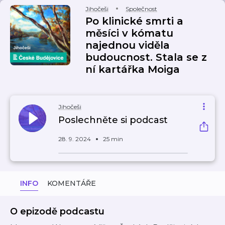
Jihočeši
Společnost
Po klinické smrti a
měsíci v kómatu
najednou viděla
budoucnost. Stala se z
ní kartářka Moiga
Jihočeši
Poslechněte si podcast
28. 9. 2024
25 min
INFO
KOMENTÁŘE
O epizodě podcastu