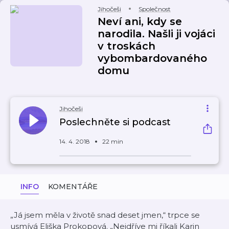
Jihočeši
Společnost
Neví ani, kdy se
narodila. Našli ji vojáci
v troskách
vybombardovaného
domu
Jihočeši
Poslechněte si podcast
14. 4. 2018
22 min
INFO
KOMENTÁŘE
„Já jsem měla v životě snad deset jmen,“ trpce se
usmívá Eliška Prokopová. „Nejdříve mi říkali Karin