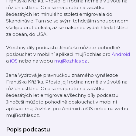
Františka Křižíka. Přesto její rodina neměla v životě na
růžích ustláno. Ona sama proto na začátku
šedesátých let minulého století emigrovala do
Skandinávie. Tam se se svým tehdejším snoubencem
všelijak protloukala, až se nakonec vydali hledat štěstí
za oceán, do USA.
Všechny díly podcastu Jihočeši můžete pohodlně
poslouchat v mobilní aplikaci mujRozhlas pro
Android
a
iOS
nebo na webu
mujRozhlas.cz
.
Jana Vydrová je pravnučkou známého vynálezce
Františka Křižíka. Přesto její rodina neměla v životě na
růžích ustláno. Ona sama proto na začátku
šedesátých let emigrovala.Všechny díly podcastu
Jihočeši můžete pohodlně poslouchat v mobilní
aplikaci mujRozhlas pro Android a iOS nebo na webu
mujRozhlas.cz.
Popis podcastu