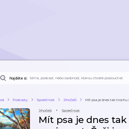
Najděte si:
od
Podcasty
Společnost
Jihočeši
Mít psa je dnes tak trochu
Jihočeši
Společnost
Mít psa je dnes tak