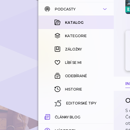
PODCASTY
KATALOG
KOUPENÉ
KATALOG
KATEGORIE
KATEGORIE
ZÁLOŽKY
ZÁLOŽKY
HISTORIE
LÍBÍ SE MI
ODEBÍRANÉ
I
HISTORIE
O
EDITORSKÉ TIPY
S 
Če
ČLÁNKY BLOG
ot
pr