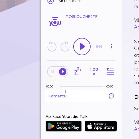
MŮJ PROFIL
ra
POSLOUCHEJTE
Vš
A
S 
Če
ot
pr
ra
1.00
×
st
m
00:00
00:00
Komentuj
P
Se
Aplikace Youradio Talk
Vš
A