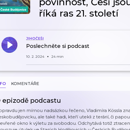
povinnost, Češi js
říká ras 21. století
JIHOČEŠI
Poslechněte si podcast
10. 2. 2024
24 min
NFO
KOMENTÁŘE
 epizodě podcastu
opravdu jen mírnou nadsázkou řečeno, Vladimíra Kössla znají
skobudějovicku, ale také hadi, kteří utekli z terárií, či papo
evřené okno k výletu za svobodou. Odchytává totiž ztracená
ovozuje útulek ve Starých Hodějovicích u Českých Budějovi