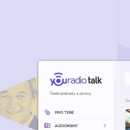
České podcasty a zprávy
Úv
PRO TEBE
AUDIOKNIHY