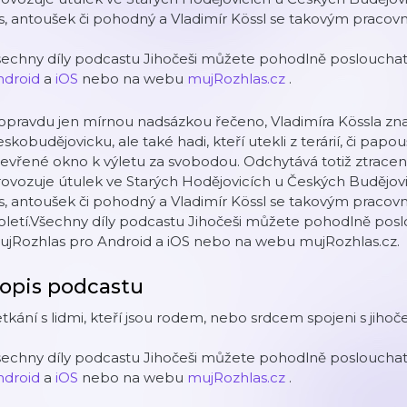
s, antoušek či pohodný a Vladimír Kössl se takovým pracovním
echny díly podcastu Jihočeši můžete pohodlně poslouchat 
ndroid
a
iOS
nebo na webu
mujRozhlas.cz
.
opravdu jen mírnou nadsázkou řečeno, Vladimíra Kössla znají
skobudějovicku, ale také hadi, kteří utekli z terárií, či papo
evřené okno k výletu za svobodou. Odchytává totiž ztracená
ovozuje útulek ve Starých Hodějovicích u Českých Budějovi
s, antoušek či pohodný a Vladimír Kössl se takovým pracovní
oletí.Všechny díly podcastu Jihočeši můžete pohodlně poslo
ujRozhlas pro Android a iOS nebo na webu mujRozhlas.cz.
opis podcastu
tkání s lidmi, kteří jsou rodem, nebo srdcem spojeni s jiho
echny díly podcastu Jihočeši můžete pohodlně poslouchat 
ndroid
a
iOS
nebo na webu
mujRozhlas.cz
.