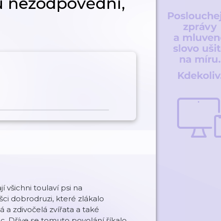
ou nezodpovědní,
 všichni toulaví psi na
ušci dobrodruzi, které zlákalo
 a zdivočelá zvířata a také
c. Dříve se tomuto povolání říkalo