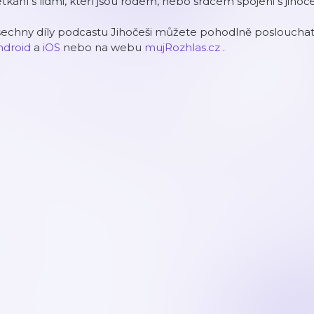
tkání s lidmi, kteří jsou rodem, nebo srdcem spojeni s jiho
echny díly podcastu Jihočeši můžete pohodlně poslouchat 
ndroid
a
iOS
nebo na webu
mujRozhlas.cz
.