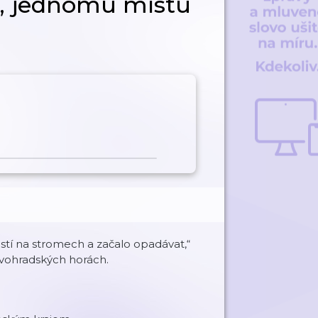
ný, jednomu místu
listí na stromech a začalo opadávat,“
vohradských horách.