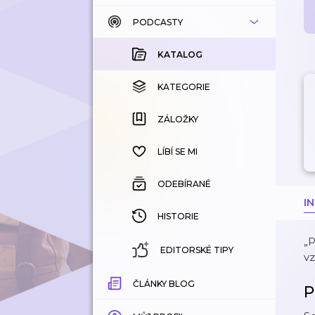
PODCASTY
KATALOG
KOUPENÉ
KATALOG
KATEGORIE
KATEGORIE
ZÁLOŽKY
ZÁLOŽKY
HISTORIE
LÍBÍ SE MI
ODEBÍRANÉ
I
HISTORIE
„P
EDITORSKÉ TIPY
v
ČLÁNKY BLOG
P