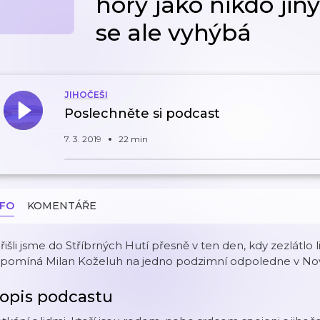
hory jako nikdo ji
se ale vyhýbá
JIHOČEŠI
Poslechněte si podcast
7. 3. 2019
22 min
NFO
KOMENTÁŘE
řišli jsme do Stříbrných Hutí přesně v ten den, kdy zezlátlo 
zpomíná Milan Koželuh na jedno podzimní odpoledne v No
opis podcastu