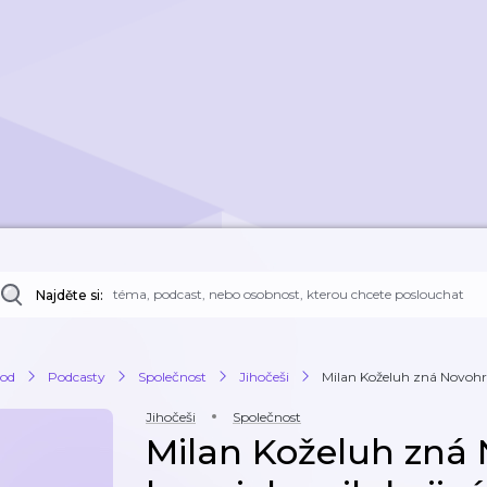
Najděte si:
od
Podcasty
Společnost
Jihočeši
Milan Koželuh zná Novohra
Jihočeši
Společnost
Milan Koželuh zná