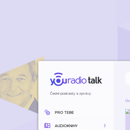
České podcasty a zprávy
Úv
PRO TEBE
AUDIOKNIHY