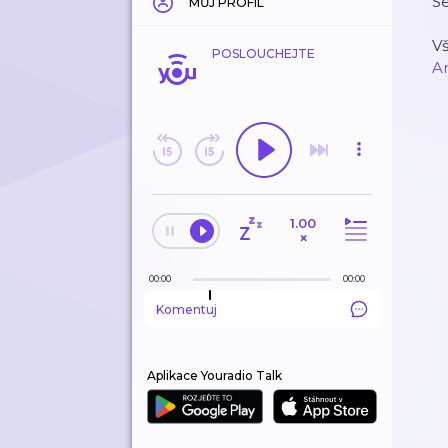
Se
MŮJ PROFIL
Vš
POSLOUCHEJTE
A
1.00
×
00:00
00:00
Komentuj
Aplikace Youradio Talk