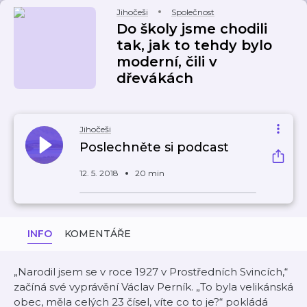
Jihočeši
Společnost
Do školy jsme chodili
tak, jak to tehdy bylo
moderní, čili v
dřevákách
Jihočeši
Poslechněte si podcast
12. 5. 2018
20 min
INFO
KOMENTÁŘE
„Narodil jsem se v roce 1927 v Prostředních Svincích,“
začíná své vyprávění Václav Perník. „To byla velikánská
obec, měla celých 23 čísel, víte co to je?“ pokládá