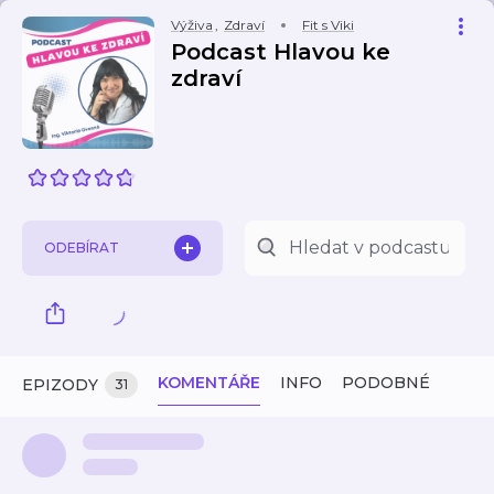
Výživa
,
Zdraví
Fit s Viki
Podcast Hlavou ke
zdraví
ODEBÍRAT
KOMENTÁŘE
INFO
PODOBNÉ
EPIZODY
31