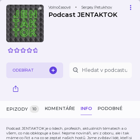
Volnočasové
Sergey Petukhov
Podcast JENTAKTOK
ODEBÍRAT
KOMENTÁŘE
INFO
PODOBNÉ
EPIZODY
10
Podcast JENTAKTOK je o lidech, profesích, aktuálních tématech a o
všem, co nás obklopuje a baví. Nejsme novináři, ani z oboru, ale i tak
máme co říct a na co se zeptat našich hostů. Jsme zvědaví lidé, kteří si