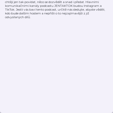
chtějí jen tak povídat, něco se dozvědět a snad i předat. Hlavními
komunikačními kanály podcastu JENTAKTOK budou Instagram a
TikTok. Jestli vás baví tento podcast, určitě nás sledujte, abyste věděli,
kdo bude dalším hostem a nepřišli o to nejzajímavější z již
odvysílaných dílů.