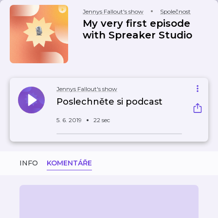
Jennys Fallout's show
Společnost
My very first episode
with Spreaker Studio
Jennys Fallout's show
Poslechněte si podcast
5. 6. 2019
22 sec
INFO
KOMENTÁŘE