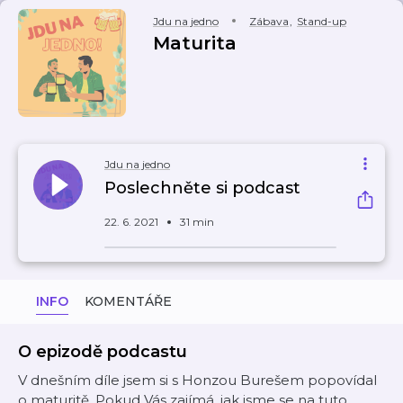
Jdu na jedno
Zábava
,
Stand-up
Maturita
Jdu na jedno
Poslechněte si podcast
22. 6. 2021
31 min
INFO
KOMENTÁŘE
O epizodě podcastu
V dnešním díle jsem si s Honzou Burešem popovídal
o maturitě. Pokud Vás zajímá, jak jsme se na tuto