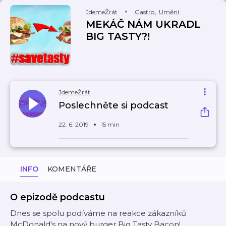
JdemeŽrát
Gastro
,
Umění
MEKÁČ NÁM UKRADL
BIG TASTY?!
JdemeŽrát
Poslechněte si podcast
22. 6. 2019
15 min
INFO
KOMENTÁŘE
O epizodě podcastu
Dnes se spolu podíváme na reakce zákazníků
McDonald's na nový burger Big Tasty Bacon!