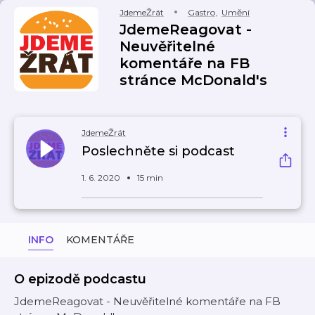
JdemeŽrát
Gastro
,
Umění
JdemeReagovat -
Neuvěřitelné
komentáře na FB
stránce McDonald's
JdemeŽrát
Poslechněte si podcast
1. 6. 2020
15 min
INFO
KOMENTÁŘE
O epizodě podcastu
JdemeReagovat - Neuvěřitelné komentáře na FB