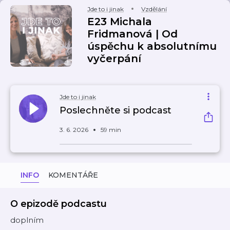
Jde to i jinak
Vzdělání
E23 Michala
Fridmanová | Od
úspěchu k absolutnímu
vyčerpání
Jde to i jinak
Poslechněte si podcast
3. 6. 2026
59 min
INFO
KOMENTÁŘE
O epizodě podcastu
doplním