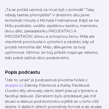
„Ta se pořád usmívá, ta musí být v pohodě.“ Taky
někdy takhle přemýšlíte? V dnešním dílu jsme
tentokrát mluvily s Michala Fridmanova. Když se na
Míšu podíváte, uvidíte úspěšnou kariéru, maminku
dvou dětí, zakladatelku PROJEKŤÁCI A
PROJEKŤAČKY, silnou a schopnou ženu. Míša ale
otevřeně promluvila o vyhoření a období, kdy už
prostě nemohla dál. Míšo, děkujeme za tvoji
upřímnost. Věříme, že tvůj příběh inspiruje někoho,
kdo právě zažívá něco podobného.
Popis podcastu
"Jde to i jinak" je podcastová prvotina holek z
doppio.cz
Zdenky Plánkové a Katky Pavlíkové.
Úvodní díly věnovaly všem, kteří pracují s týmem a
facilitují diskuze. Záměrem bylo představit, jak mít
situaci a diskuzi pod kontrolou a jěště se u toho cítit
dobře. V dalších dílech pozměnily formát a do studia