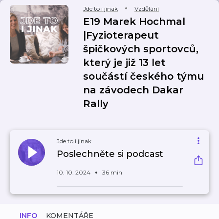
Jde to i jinak
Vzdělání
E19 Marek Hochmal
|Fyzioterapeut
špičkových sportovců,
který je již 13 let
součástí českého týmu
na závodech Dakar
Rally
Jde to i jinak
Poslechněte si podcast
10. 10. 2024
36 min
INFO
KOMENTÁŘE