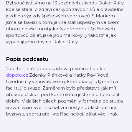
Byl součástí týmu na 13 sezónách závodu Dakar Rally,
kde se staral o zdraví českých závodníků a pravidelně
jezdí na výjezdy špičkových sportovců. S Markem
jsme se bavili i o tom, jak se stát úspěšným ve svém
oboru, co vše musí jako fyzioterapeut špičkových
sportovců dělat, jaké jsou Markovy „jinakosti“ a jak
vypadají jeho dny na Dakar Rally.
Popis podcastu
"Jde to i jinak" je podcastová prvotina holek z
doppio.cz
Zdenky Plánkové a Katky Pavlíkové.
Úvodní díly věnovaly všem, kteří pracují s týmem a
facilitují diskuze. Záměrem bylo představit, jak mít
situaci a diskuzi pod kontrolou a jěště se u toho cítit
dobře. V dalších dílech pozměnily formát a do studia
si zvou zajímavé, inspirativní hosty z oblasti kultury,
byznysu, sportu atd., kteří se nebojí dělat věci jinak.