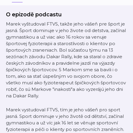
O epizodě podcastu
Marek vyštudoval FTVS, takže jeho vášeň pre šport je
jasná. Šport dominuje v jeho živote od detstva, začínal
gymnastikou a už viac ako 16 rokov sa venuje
športovej fyzioterapii a starostlivosti o klientov po
športových zraneniach. Bol súčasťou týmu na 13
sezónach závodu Dakar Rally, kde sa staral o zdravie
českých závodníkov a pravidelne jazdí na výjazdy
špičkových športovcov. S Markom sme sa bavili i o
tom, ako sa stať úspešným vo svojom obore, čo
všetko musí ako fyzioterapeut špičkových športovcov
robiť, čo sú Markove "inakosti"a ako vyzerájú jeho dni
na Dakar Rally.
Marek vystudoval FTVS, tím je jeho vášeň pro sport
jasná. Sport dominuje v jeho životě od dětství, začínal
gymnastikou a už víc jak 16 let se věnuje sportovní
fyzioterapii a péči o klienty po sportovních zraněních.