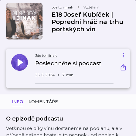
Jde to i jinak
Vzdělání
E18 Josef Kubíček |
Poprední hráč na trhu
portských vin
Jde to i jinak
Poslechněte si podcast
26. 6. 2024
31 min
INFO
KOMENTÁŘE
O epizodě podcastu
Většinou se díky vínu dostaneme na podlahu, ale v
případě našeho hosta je to naopak - od podlah k