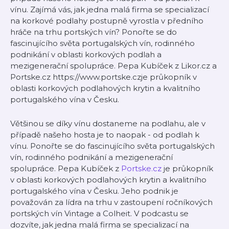
vínu. Zajímá vás, jak jedna malá firma se specializací
na korkové podlahy postupně vyrostla v předního
hráče na trhu portských vín? Ponořte se do
fascinujícího světa portugalských vín, rodinného
podnikání v oblasti korkových podlah a
mezigenerační spolupráce. Pepa Kubíček z Likor.cz a
Portske.cz https://www.portske.czje průkopník v
oblasti korkových podlahových krytin a kvalitního
portugalského vína v Česku.
Většinou se díky vínu dostaneme na podlahu, ale v
případě našeho hosta je to naopak - od podlah k
vínu. Ponořte se do fascinujícího světa portugalských
vín, rodinného podnikání a mezigenerační
spolupráce. Pepa Kubíček z
Portske.cz
je průkopník
v oblasti korkových podlahových krytin a kvalitního
portugalského vína v Česku. Jeho podnik je
považován za lídra na trhu v zastoupení ročníkových
portských vín Vintage a Colheit. V podcastu se
dozvíte, jak jedna malá firma se specializací na