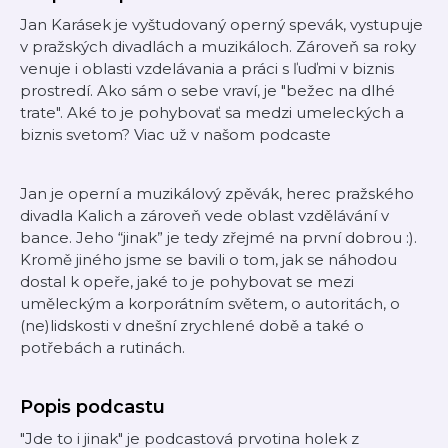
Jan Karásek je vyštudovaný operný spevák, vystupuje
v pražských divadlách a muzikáloch. Zároveň sa roky
venuje i oblasti vzdelávania a práci s ľuďmi v biznis
prostredí. Ako sám o sebe vraví, je "bežec na dlhé
trate". Aké to je pohybovať sa medzi umeleckých a
biznis svetom? Viac už v našom podcaste
Jan je operní a muzikálový zpěvák, herec pražského
divadla Kalich a zároveň vede oblast vzdělávání v
bance. Jeho “jinak” je tedy zřejmé na první dobrou :).
Kromě jiného jsme se bavili o tom, jak se náhodou
dostal k opeře, jaké to je pohybovat se mezi
uměleckým a korporátním světem, o autoritách, o
(ne)lidskosti v dnešní zrychlené době a také o
potřebách a rutinách.
Popis podcastu
"Jde to i jinak" je podcastová prvotina holek z