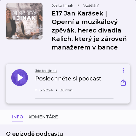
Jde to i jinak
Vzdělání
E17 Jan Karásek |
Operní a muzikálový
zpěvák, herec divadla
Kalich, který je zároveň
manažerem v bance
Jde to i jinak
Poslechněte si podcast
11. 6. 2024
36 min
INFO
KOMENTÁŘE
O epizodě podcastu