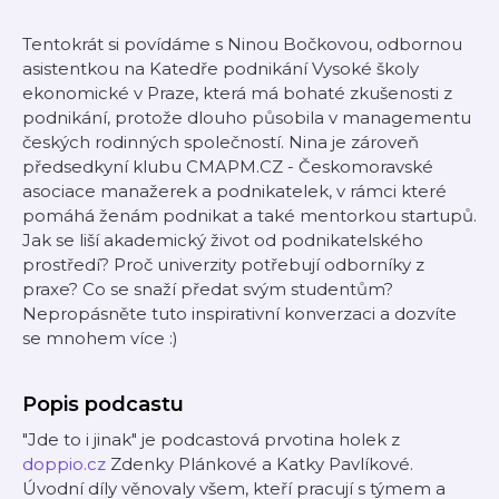
Tentokrát si povídáme s Ninou Bočkovou, odbornou
asistentkou na Katedře podnikání Vysoké školy
ekonomické v Praze, která má bohaté zkušenosti z
podnikání, protože dlouho působila v managementu
českých rodinných společností. Nina je zároveň
předsedkyní klubu CMAPM.CZ - Českomoravské
asociace manažerek a podnikatelek, v rámci které
pomáhá ženám podnikat a také mentorkou startupů.
Jak se liší akademický život od podnikatelského
prostředí? Proč univerzity potřebují odborníky z
praxe? Co se snaží předat svým studentům?
Nepropásněte tuto inspirativní konverzaci a dozvíte
se mnohem více :)
Popis podcastu
"Jde to i jinak" je podcastová prvotina holek z
doppio.cz
Zdenky Plánkové a Katky Pavlíkové.
Úvodní díly věnovaly všem, kteří pracují s týmem a