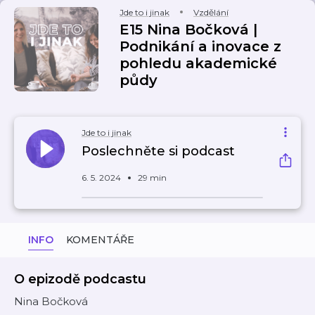
Jde to i jinak
Vzdělání
E15 Nina Bočková |
Podnikání a inovace z
pohledu akademické
půdy
Jde to i jinak
Poslechněte si podcast
6. 5. 2024
29 min
INFO
KOMENTÁŘE
O epizodě podcastu
Nina Bočková