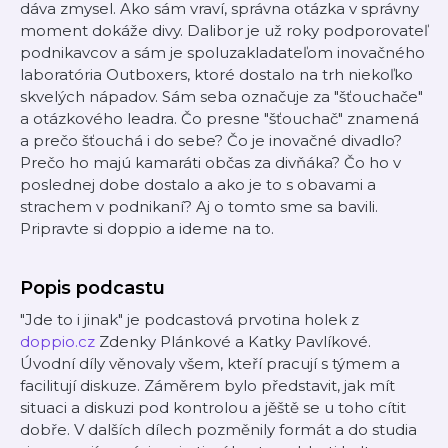
dáva zmysel. Ako sám vraví, správna otázka v správny
moment dokáže divy. Dalibor je už roky podporovateľ
podnikavcov a sám je spoluzakladateľom inovačného
laboratória Outboxers, ktoré dostalo na trh niekoľko
skvelých nápadov. Sám seba označuje za "šťouchače"
a otázkového leadra. Čo presne "šťouchač" znamená
a prečo šťouchá i do sebe? Čo je inovačné divadlo?
Prečo ho majú kamaráti občas za divňáka? Čo ho v
poslednej dobe dostalo a ako je to s obavami a
strachem v podnikaní? Aj o tomto sme sa bavili.
Pripravte si doppio a ideme na to.
Popis podcastu
"Jde to i jinak" je podcastová prvotina holek z
doppio.cz
Zdenky Plánkové a Katky Pavlíkové.
Úvodní díly věnovaly všem, kteří pracují s týmem a
facilitují diskuze. Záměrem bylo představit, jak mít
situaci a diskuzi pod kontrolou a jěště se u toho cítit
dobře. V dalších dílech pozměnily formát a do studia