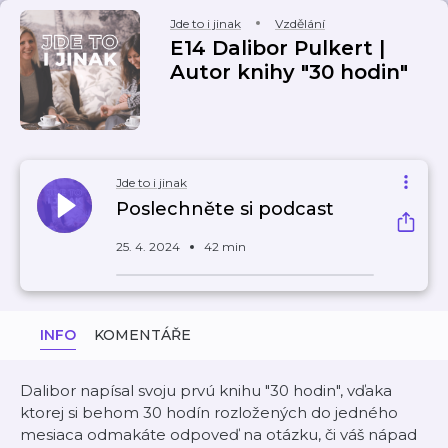
Jde to i jinak
Vzdělání
E14 Dalibor Pulkert |
Autor knihy "30 hodin"
Jde to i jinak
Poslechněte si podcast
25. 4. 2024
42 min
INFO
KOMENTÁŘE
Dalibor napísal svoju prvú knihu "30 hodin", vďaka
ktorej si behom 30 hodín rozložených do jedného
mesiaca odmakáte odpoveď na otázku, či váš nápad