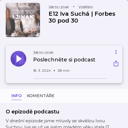
Jde to i jinak
Vzdělání
E12 Iva Suchá | Forbes
30 pod 30
Jde to i jinak
Poslechněte si podcast
18. 3. 2024
38 min
INFO
KOMENTÁŘE
O epizodě podcastu
V dnešní epizode jsme mluvily se skvělou Ivou
Suchou. Iva se už ve svém mladém věku stala IT