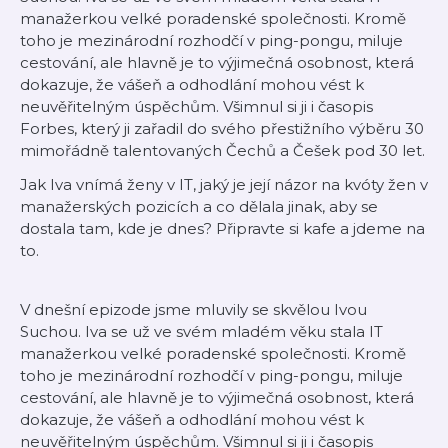
manažerkou velké poradenské společnosti. Kromě
toho je mezinárodní rozhodčí v ping-pongu, miluje
cestování, ale hlavně je to výjimečná osobnost, která
dokazuje, že vášeň a odhodlání mohou vést k
neuvěřitelným úspěchům. Všimnul si ji i časopis
Forbes, který ji zařadil do svého přestižního výběru 30
mimořádně talentovaných Čechů a Češek pod 30 let.
Jak Iva vnímá ženy v IT, jaký je její názor na kvóty žen v
manažerských pozicích a co dělala jinak, aby se
dostala tam, kde je dnes? Připravte si kafe a jdeme na
to.
V dnešní epizode jsme mluvily se skvělou Ivou
Suchou. Iva se už ve svém mladém věku stala IT
manažerkou velké poradenské společnosti. Kromě
toho je mezinárodní rozhodčí v ping-pongu, miluje
cestování, ale hlavně je to výjimečná osobnost, která
dokazuje, že vášeň a odhodlání mohou vést k
neuvěřitelným úspěchům. Všimnul si ji i časopis