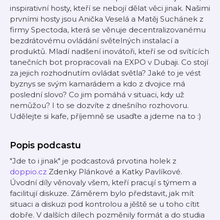
inspirativní hosty, kteří se nebojí dělat věci jinak. Našimi
prvními hosty jsou Anička Veselá a Matěj Suchánek z
firmy Spectoda, která se věnuje decentralizovanému
bezdrátovému ovládání světelných instalací a
produktů. Mladí nadšení inovátoři, kteří se od svítících
tanečních bot propracovali na EXPO v Dubaji. Co stojí
za jejich rozhodnutím ovládat světla? Jaké to je vést
byznys se svým kamarádem a kdo z dvojice má
poslední slovo? Co jim pomáhá v situaci, kdy už
nemůžou? I to se dozvíte z dnešního rozhovoru.
Udělejte si kafe, příjemně se usaďte a jdeme na to :)
Popis podcastu
"Jde to i jinak" je podcastová prvotina holek z
doppio.cz
Zdenky Plánkové a Katky Pavlíkové.
Úvodní díly věnovaly všem, kteří pracují s týmem a
facilitují diskuze. Záměrem bylo představit, jak mít
situaci a diskuzi pod kontrolou a jěště se u toho cítit
dobře. V dalších dílech pozměnily formát a do studia