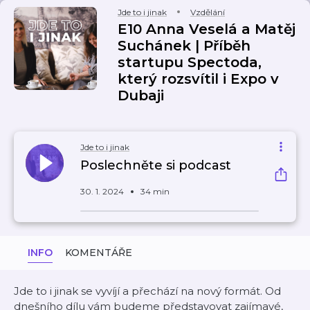
Jde to i jinak
Vzdělání
E10 Anna Veselá a Matěj
Suchánek | Příběh
startupu Spectoda,
který rozsvítil i Expo v
Dubaji
Jde to i jinak
Poslechněte si podcast
30. 1. 2024
34 min
INFO
KOMENTÁŘE
Jde to i jinak se vyvíjí a přechází na nový formát. Od
dnešního dílu vám budeme představovat zajímavé,