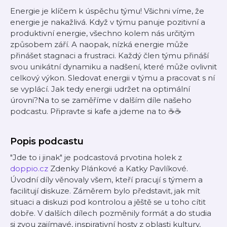
Energie je klíčem k úspěchu týmu! Všichni víme, že
energie je nakažlivá. Když v týmu panuje pozitivní a
produktivní energie, všechno kolem nás určitým
způsobem září. A naopak, nízká energie může
přinášet stagnaci a frustraci. Každý člen týmu přináší
svou unikátní dynamiku a nadšení, které může ovlivnit
celkový výkon. Sledovat energii v týmu a pracovat s ní
se vyplácí. Jak tedy energii udržet na optimální
úrovni?Na to se zaměříme v dalším díle našeho
podcastu. Připravte si kafe a jdeme na to ☕️☕️
Popis podcastu
"Jde to i jinak" je podcastová prvotina holek z
doppio.cz
Zdenky Plánkové a Katky Pavlíkové.
Úvodní díly věnovaly všem, kteří pracují s týmem a
facilitují diskuze. Záměrem bylo představit, jak mít
situaci a diskuzi pod kontrolou a jěště se u toho cítit
dobře. V dalších dílech pozměnily formát a do studia
si zvou zajímavé, inspirativní hosty z oblasti kultury,