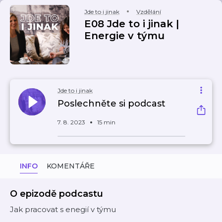
Jde to i jinak
Vzdělání
E08 Jde to i jinak |
Energie v týmu
Jde to i jinak
Poslechněte si podcast
7. 8. 2023
15 min
INFO
KOMENTÁŘE
O epizodě podcastu
Jak pracovat s enegií v týmu