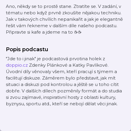
Ano, někdy se to prostě stane. Ztratíte se. V zadání, v
tématu nebo když prvně zkoušíte nějakou techniku.
Jak v takových chvílích nepanikařit a jak je elegantně
řešit vám řekneme v dalším díle našeho podcastu.
Připravte si kafe a jdeme na to ☕️☕️
Popis podcastu
"Jde to i jinak" je podcastová prvotina holek z
doppio.cz
Zdenky Plánkové a Katky Pavlíkové.
Úvodní díly věnovaly všem, kteří pracují s týmem a
facilitují diskuze. Záměrem bylo představit, jak mít
situaci a diskuzi pod kontrolou a jěště se u toho cítit
dobře. V dalších dílech pozměnily formát a do studia
si zvou zajímavé, inspirativní hosty z oblasti kultury,
byznysu, sportu atd., kteří se nebojí dělat věci jinak.