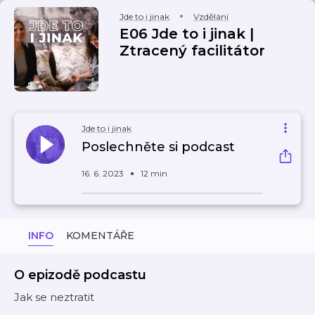
Jde to i jinak
Vzdělání
E06 Jde to i jinak |
Ztracený facilitátor
Jde to i jinak
Poslechněte si podcast
16. 6. 2023
12 min
INFO
KOMENTÁŘE
O epizodě podcastu
Jak se neztratit