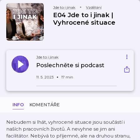
Jde to i jinak
Vzdělání
E04 Jde to i jinak |
Vyhrocené situace
Jde to i jinak
Poslechněte si podcast
11. 5. 2023
17 min
INFO
KOMENTÁŘE
Nebudem si lhát, vyhrocené situace jsou součástí i
naších pracovních životů. A nevyhne se jim ani
facilitátor. Nebývá to příjemné, ale na druhou stranu,