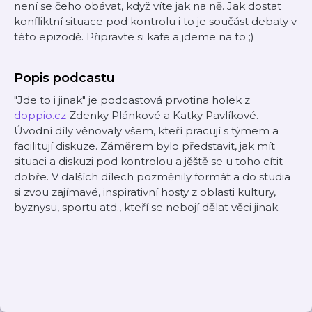
není se čeho obávat, když víte jak na ně. Jak dostat
konfliktní situace pod kontrolu i to je součást debaty v
této epizodě. Připravte si kafe a jdeme na to ;)
Popis podcastu
"Jde to i jinak" je podcastová prvotina holek z
doppio.cz
Zdenky Plánkové a Katky Pavlíkové.
Úvodní díly věnovaly všem, kteří pracují s týmem a
facilitují diskuze. Záměrem bylo představit, jak mít
situaci a diskuzi pod kontrolou a jěště se u toho cítit
dobře. V dalších dílech pozměnily formát a do studia
si zvou zajímavé, inspirativní hosty z oblasti kultury,
byznysu, sportu atd., kteří se nebojí dělat věci jinak.