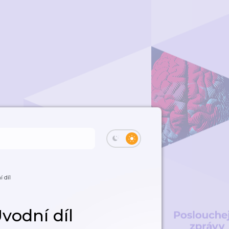
í díl
Úvodní díl