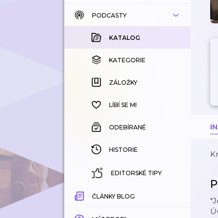
PODCASTY
KATALOG
KOUPENÉ
KATALOG
KATEGORIE
KATEGORIE
ZÁLOŽKY
ZÁLOŽKY
HISTORIE
LÍBÍ SE MI
I
ODEBÍRANÉ
HISTORIE
Kr
EDITORSKÉ TIPY
P
ČLÁNKY BLOG
"J
Úv