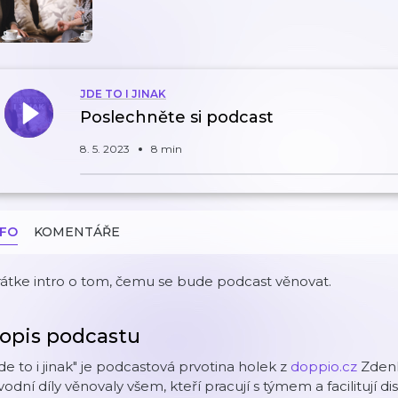
JDE TO I JINAK
Poslechněte si podcast
8. 5. 2023
8 min
NFO
KOMENTÁŘE
átke intro o tom, čemu se bude podcast věnovat.
opis podcastu
de to i jinak" je podcastová prvotina holek z
doppio.cz
Zdenk
odní díly věnovaly všem, kteří pracují s týmem a facilitují d