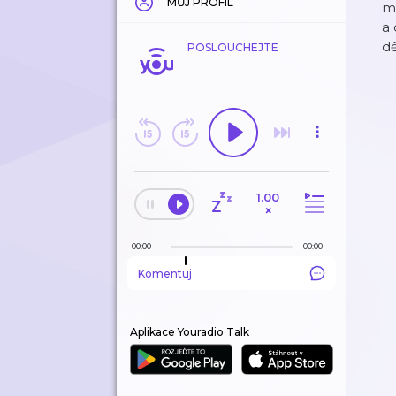
MŮJ PROFIL
mí
a 
dě
POSLOUCHEJTE
1.00
×
00:00
00:00
Komentuj
Aplikace Youradio Talk