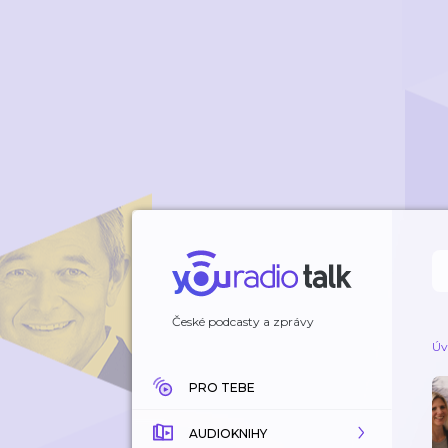
České podcasty a zprávy
Úv
PRO TEBE
AUDIOKNIHY