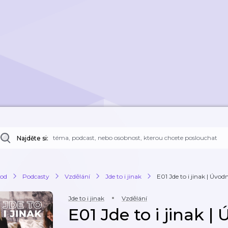
Najděte si:
od
Podcasty
Vzdělání
Jde to i jinak
E01 Jde to i jinak | Úvodn
Jde to i jinak
Vzdělání
E01 Jde to i jinak | 