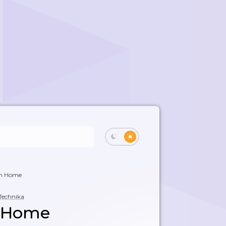
om Home
Technika
m Home