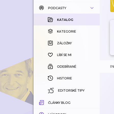
PODCASTY
KATALOG
KOUPENÉ
KATALOG
KATEGORIE
KATEGORIE
ZÁLOŽKY
ZÁLOŽKY
HISTORIE
LÍBÍ SE MI
I
ODEBÍRANÉ
HISTORIE
EDITORSKÉ TIPY
ČLÁNKY BLOG