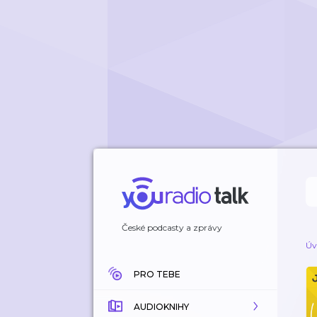
České podcasty a zprávy
Úv
PRO TEBE
AUDIOKNIHY