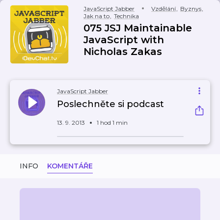
JavaScript Jabber
Vzdělání
,
Byznys
,
Jak na to
,
Technika
075 JSJ Maintainable
JavaScript with
Nicholas Zakas
JavaScript Jabber
Poslechněte si podcast
13. 9. 2013
1 hod 1 min
INFO
KOMENTÁŘE