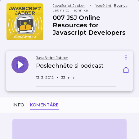
JavaScript Jabber
Vzdělání
,
Byznys
,
Jak na to
,
Technika
007 JSJ Online
Resources for
Javascript Developers
JavaScript Jabber
Poslechněte si podcast
13. 3. 2012
33 min
INFO
KOMENTÁŘE