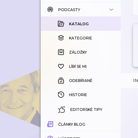
PODCASTY
KATALOG
KOUPENÉ
KATALOG
KATEGORIE
KATEGORIE
ZÁLOŽKY
ZÁLOŽKY
HISTORIE
LÍBÍ SE MI
I
ODEBÍRANÉ
HISTORIE
EDITORSKÉ TIPY
ČLÁNKY BLOG