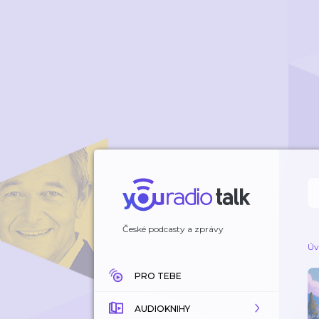
České podcasty a zprávy
Úv
PRO TEBE
AUDIOKNIHY