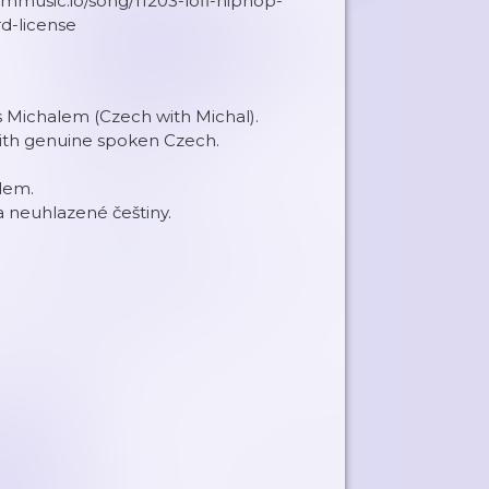
mmusic.io/song/11203-lofi-hiphop-
rd-license
s Michalem (Czech with Michal).
with genuine spoken Czech.
lem.
 neuhlazené češtiny.