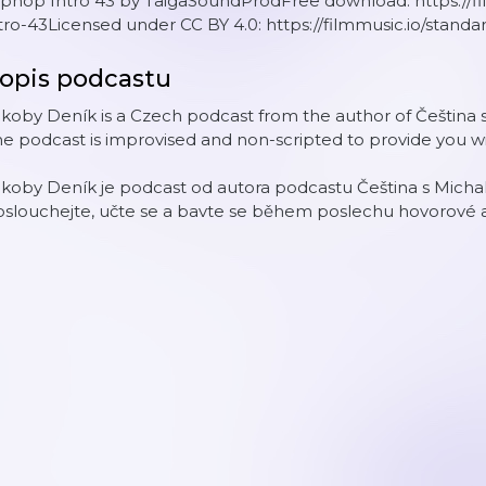
phop Intro 43 by TaigaSoundProdFree download: https://fil
tro-43Licensed under CC BY 4.0: https://filmmusic.io/standa
opis podcastu
koby Deník is a Czech podcast from the author of Čeština 
e podcast is improvised and non-scripted to provide you 
koby Deník je podcast od autora podcastu Čeština s Micha
slouchejte, učte se a bavte se během poslechu hovorové a