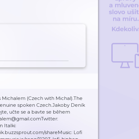
s Michalem (Czech with Michal).The
h genuine spoken Czech.Jakoby Deník
jte, učte se a bavte se během
halem@gmail.comTwitter:
Italki:
nik.buzzsprout.com/shareMusic: Lofi