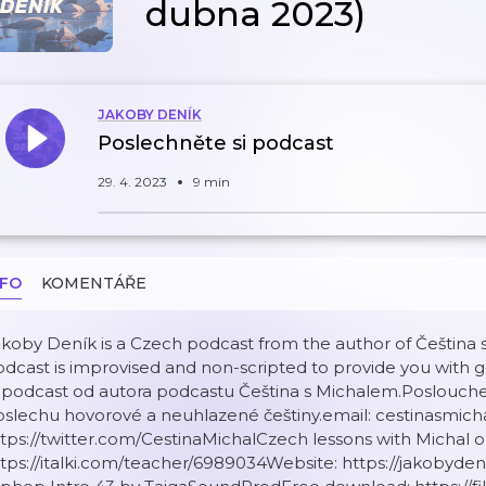
dubna 2023)
JAKOBY DENÍK
Poslechněte si podcast
29. 4. 2023
9 min
NFO
KOMENTÁŘE
koby Deník is a Czech podcast from the author of Čeština 
odcast is improvised and non-scripted to provide you wit
 podcast od autora podcastu Čeština s Michalem.Poslouche
oslechu hovorové a neuhlazené češtiny.email: cestinasmic
tps://twitter.com/CestinaMichalCzech lessons with Michal on 
tps://italki.com/teacher/6989034Website: https://jakobyde