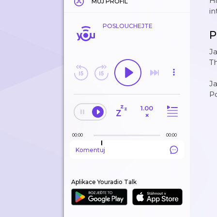
Hi
MŮJ PROFIL
in
POSLOUCHEJTE
P
Ja
Th
Ja
Po
1.00
×
00:00
00:00
Komentuj
Aplikace Youradio Talk