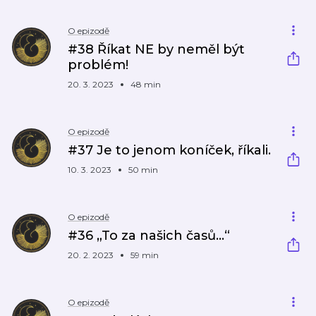
O epizodě
#38 Říkat NE by neměl být
problém!
20. 3. 2023
48 min
O epizodě
#37 Je to jenom koníček, říkali.
10. 3. 2023
50 min
O epizodě
#36 „To za našich časů...“
20. 2. 2023
59 min
O epizodě