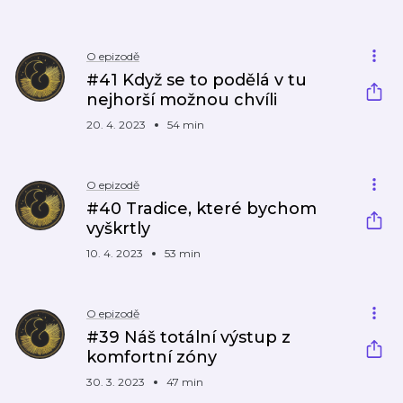
O epizodě
#41 Když se to podělá v tu
nejhorší možnou chvíli
20. 4. 2023
54 min
O epizodě
#40 Tradice, které bychom
vyškrtly
10. 4. 2023
53 min
O epizodě
#39 Náš totální výstup z
komfortní zóny
30. 3. 2023
47 min