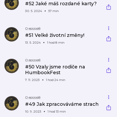
#52 Jaké máš rozdané karty?
30. 5. 2024
57 min
O epizodě
#51 Velké životní změny!
13. 5. 2024
1 hod 8 min
O epizodě
#50 Vzaly jsme rodiče na
HumbookFest
7. 11. 2023
1 hod 24 min
O epizodě
#49 Jak zpracováváme strach
10. 9. 2023
1 hod 13 min