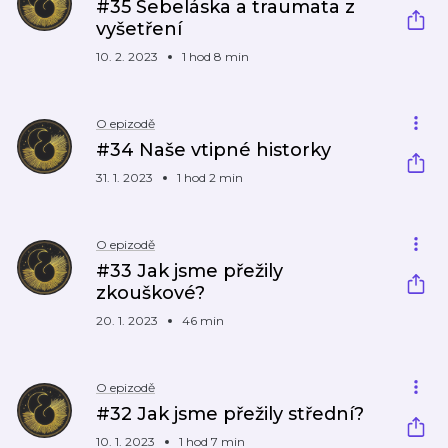
#35 Sebeláska a traumata z
vyšetření
10. 2. 2023
1 hod 8 min
O epizodě
#34 Naše vtipné historky
31. 1. 2023
1 hod 2 min
O epizodě
#33 Jak jsme přežily
zkouškové?
20. 1. 2023
46 min
O epizodě
#32 Jak jsme přežily střední?
10. 1. 2023
1 hod 7 min