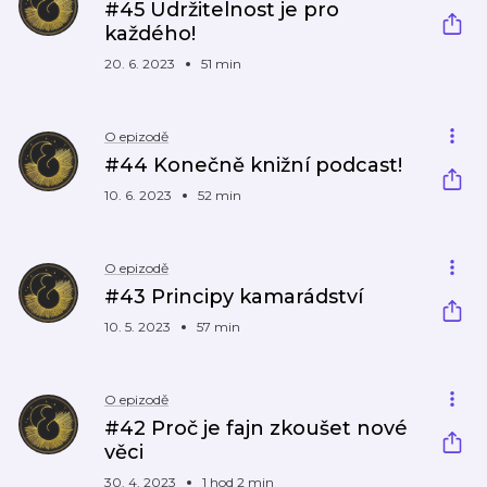
#45 Udržitelnost je pro
každého!
20. 6. 2023
51 min
O epizodě
#44 Konečně knižní podcast!
10. 6. 2023
52 min
O epizodě
#43 Principy kamarádství
10. 5. 2023
57 min
O epizodě
#42 Proč je fajn zkoušet nové
věci
30. 4. 2023
1 hod 2 min