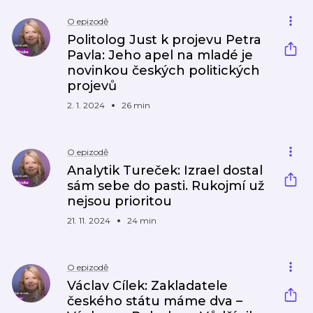
O epizodě
Politolog Just k projevu Petra
Pavla: Jeho apel na mladé je
novinkou českých politických
projevů
2. 1. 2024
26 min
O epizodě
Analytik Tureček: Izrael dostal
sám sebe do pasti. Rukojmí už
nejsou prioritou
21. 11. 2024
24 min
O epizodě
Václav Cílek: Zakladatele
českého státu máme dva –