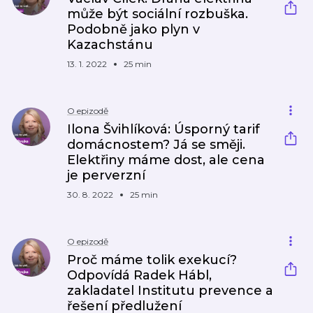
může být sociální rozbuška.
Podobně jako plyn v
Kazachstánu
13. 1. 2022
25 min
O epizodě
Ilona Švihlíková: Úsporný tarif
domácnostem? Já se směji.
Elektřiny máme dost, ale cena
je perverzní
30. 8. 2022
25 min
O epizodě
Proč máme tolik exekucí?
Odpovídá Radek Hábl,
zakladatel Institutu prevence a
řešení předlužení