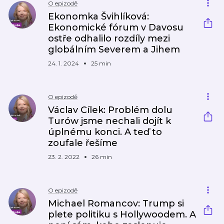
O epizodě
Ekonomka Švihlíková:
Ekonomické fórum v Davosu
ostře odhalilo rozdíly mezi
globálním Severem a Jihem
24. 1. 2024
25 min
O epizodě
Václav Cílek: Problém dolu
Turów jsme nechali dojít k
úplnému konci. A teď to
zoufale řešíme
23. 2. 2022
26 min
O epizodě
Michael Romancov: Trump si
plete politiku s Hollywoodem. A