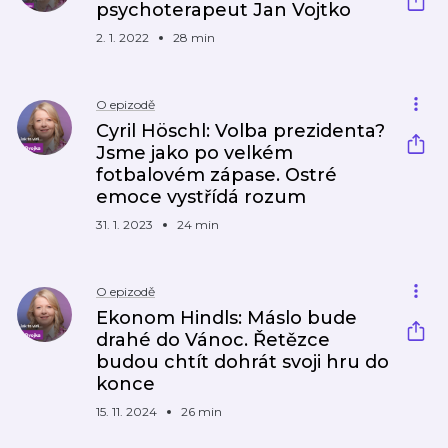
psychoterapeut Jan Vojtko
2. 1. 2022
28 min
O epizodě
Cyril Höschl: Volba prezidenta?
Jsme jako po velkém
fotbalovém zápase. Ostré
emoce vystřídá rozum
31. 1. 2023
24 min
O epizodě
Ekonom Hindls: Máslo bude
drahé do Vánoc. Řetězce
budou chtít dohrát svoji hru do
konce
15. 11. 2024
26 min