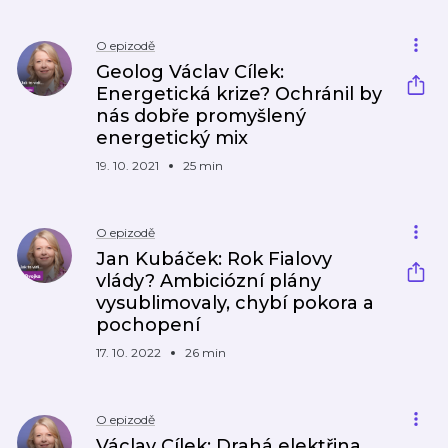
O epizodě
Geolog Václav Cílek:
Energetická krize? Ochránil by
nás dobře promyšlený
energetický mix
19. 10. 2021
25 min
O epizodě
Jan Kubáček: Rok Fialovy
vlády? Ambiciózní plány
vysublimovaly, chybí pokora a
pochopení
17. 10. 2022
26 min
O epizodě
Václav Cílek: Drahá elektřina