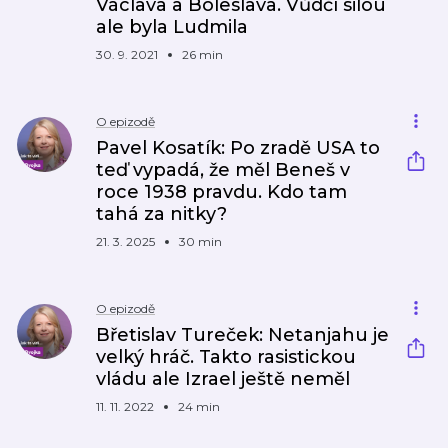
Václava a Boleslava. Vůdčí silou
ale byla Ludmila
30. 9. 2021
26 min
O epizodě
Pavel Kosatík: Po zradě USA to
teď vypadá, že měl Beneš v
roce 1938 pravdu. Kdo tam
tahá za nitky?
21. 3. 2025
30 min
O epizodě
Břetislav Tureček: Netanjahu je
velký hráč. Takto rasistickou
vládu ale Izrael ještě neměl
11. 11. 2022
24 min