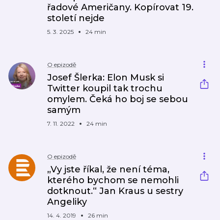
řadové Američany. Kopírovat 19.
století nejde
5. 3. 2025
24 min
O epizodě
Josef Šlerka: Elon Musk si
Twitter koupil tak trochu
omylem. Čeká ho boj se sebou
samým
7. 11. 2022
24 min
O epizodě
„Vy jste říkal, že není téma,
kterého bychom se nemohli
dotknout.“ Jan Kraus u sestry
Angeliky
14. 4. 2019
26 min