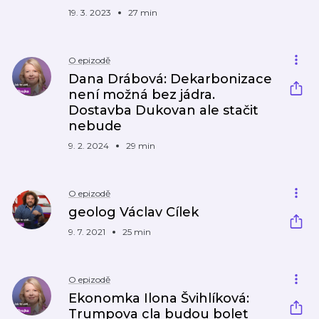
19. 3. 2023
27 min
O epizodě
Dana Drábová: Dekarbonizace
není možná bez jádra.
Dostavba Dukovan ale stačit
nebude
9. 2. 2024
29 min
O epizodě
geolog Václav Cílek
9. 7. 2021
25 min
O epizodě
Ekonomka Ilona Švihlíková:
Trumpova cla budou bolet