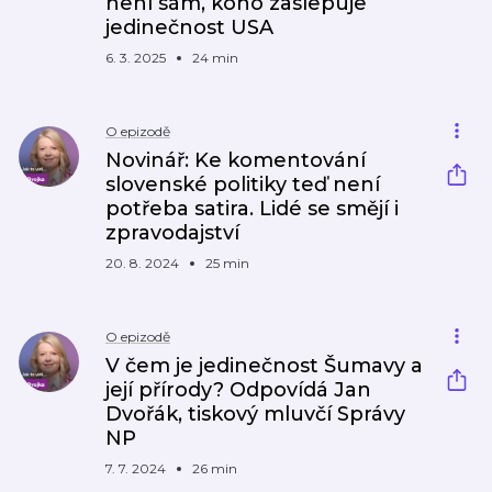
není sám, koho zaslepuje
jedinečnost USA
6. 3. 2025
24 min
O epizodě
Novinář: Ke komentování
slovenské politiky teď není
potřeba satira. Lidé se smějí i
zpravodajství
20. 8. 2024
25 min
O epizodě
V čem je jedinečnost Šumavy a
její přírody? Odpovídá Jan
Dvořák, tiskový mluvčí Správy
NP
7. 7. 2024
26 min