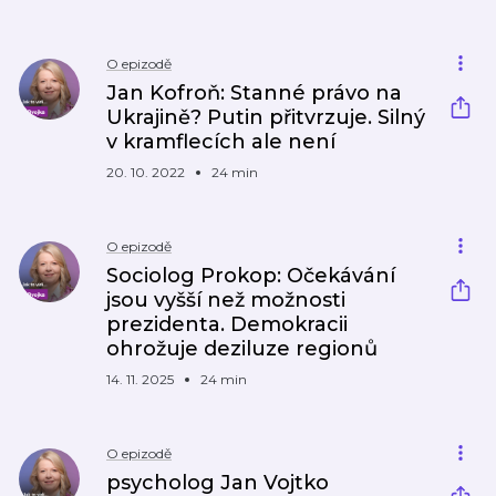
O epizodě
Jan Kofroň: Stanné právo na
Ukrajině? Putin přitvrzuje. Silný
v kramflecích ale není
20. 10. 2022
24 min
O epizodě
Sociolog Prokop: Očekávání
jsou vyšší než možnosti
prezidenta. Demokracii
ohrožuje deziluze regionů
14. 11. 2025
24 min
O epizodě
psycholog Jan Vojtko