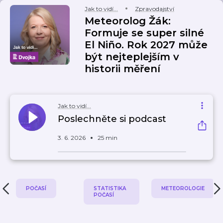
Jak to vidí...
Zpravodajství
Meteorolog Žák:
Formuje se super silné
El Niño. Rok 2027 může
být nejteplejším v
historii měření
Jak to vidí...
Poslechněte si podcast
3. 6. 2026
25 min
POČASÍ
STATISTIKA
METEOROLOGIE
POČASÍ