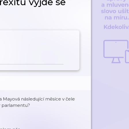
rexitu vyjde se
a Mayová následující měsíce v čele
 v parlamentu?