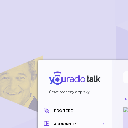
České podcasty a zprávy
Úv
PRO TEBE
AUDIOKNIHY