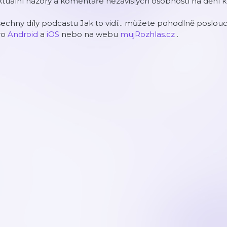
tuální názory a komentáře nezávislých osobností na dění 
echny díly podcastu Jak to vidí... můžete pohodlně poslouc
ro
Android
a
iOS
nebo na webu
mujRozhlas.cz
.