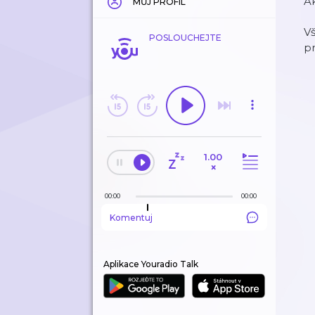
Ak
MŮJ PROFIL
Vš
POSLOUCHEJTE
p
1.00
×
00:00
00:00
Komentuj
Aplikace Youradio Talk