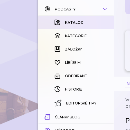
PODCASTY
KATALOG
KOUPENÉ
KATALOG
KATEGORIE
KATEGORIE
ZÁLOŽKY
ZÁLOŽKY
HISTORIE
LÍBÍ SE MI
ODEBÍRANÉ
I
HISTORIE
Vr
EDITORSKÉ TIPY
br
ČLÁNKY BLOG
P