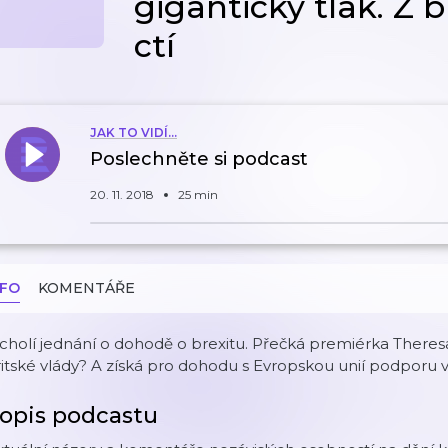
gigantický tlak. Z b
ctí
JAK TO VIDÍ...
Poslechněte si podcast
20. 11. 2018
25 min
NFO
KOMENTÁŘE
cholí jednání o dohodě o brexitu. Přečká premiérka Theres
itské vlády? A získá pro dohodu s Evropskou unií podporu
opis podcastu