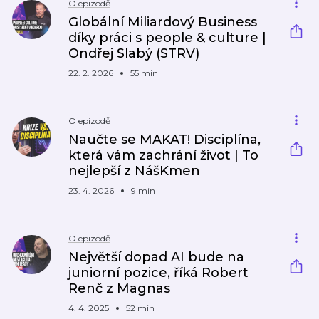
O epizodě
Globální Miliardový Business
díky práci s people & culture |
Ondřej Slabý (STRV)
22. 2. 2026
55 min
O epizodě
Naučte se MAKAT! Disciplína,
která vám zachrání život | To
nejlepší z NášKmen
23. 4. 2026
9 min
O epizodě
Největší dopad AI bude na
juniorní pozice, říká Robert
Renč z Magnas
4. 4. 2025
52 min