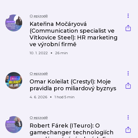
O epizodě
Kateřina Močáryová
(Communication specialist ve
Vítkovice Steel): HR marketing
ve výrobní firmě
10. 1. 2022
26 min
O epizodě
Omar Koleilat (Crestyl): Moje
pravidla pro miliardový byznys
4. 6. 2026
1 hod 5 min
O epizodě
Robert Fárek (ITeuro): O
gamechanger technologiích