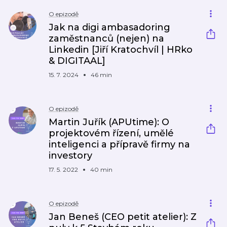
O epizodě
Jak na digi ambasadoring
zaměstnanců (nejen) na
Linkedin [Jiří Kratochvíl | HRko
& DIGITAAL]
15. 7. 2024
46 min
O epizodě
Martin Juřík (APUtime): O
projektovém řízení, umělé
inteligenci a přípravě firmy na
investory
17. 5. 2022
40 min
O epizodě
Jan Beneš (CEO petit atelier): Z