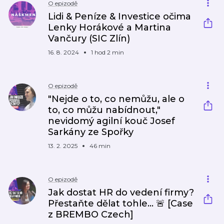
O epizodě
Lidi & Peníze & Investice očima
Lenky Horákové a Martina
Vančury (SIC Zlín)
16. 8. 2024
1 hod 2 min
O epizodě
"Nejde o to, co nemůžu, ale o
to, co můžu nabídnout,"
nevidomý agilní kouč Josef
Sarkány ze Spořky
13. 2. 2025
46 min
O epizodě
Jak dostat HR do vedení firmy?
Přestaňte dělat tohle... 🚨 [Case
z BREMBO Czech]