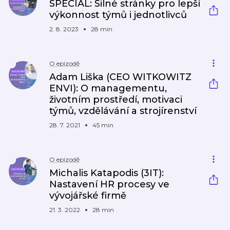
SPECIÁL: Silné stránky pro lepší
výkonnost týmů i jednotlivců
2. 8. 2023
28 min
O epizodě
Adam Liška (CEO WITKOWITZ
ENVI): O managementu,
životním prostředí, motivaci
týmů, vzdělávání a strojírenství
28. 7. 2021
45 min
O epizodě
Michalis Katapodis (3IT):
Nastavení HR procesy ve
vývojářské firmě
21. 3. 2022
28 min