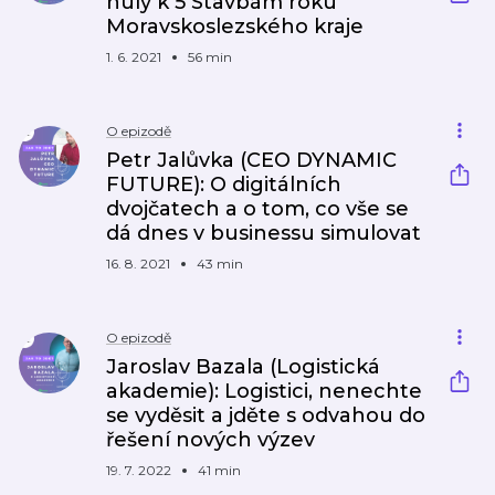
nuly k 5 Stavbám roku
Moravskoslezského kraje
1. 6. 2021
56 min
O epizodě
Petr Jalůvka (CEO DYNAMIC
FUTURE): O digitálních
dvojčatech a o tom, co vše se
dá dnes v businessu simulovat
16. 8. 2021
43 min
O epizodě
Jaroslav Bazala (Logistická
akademie): Logistici, nenechte
se vyděsit a jděte s odvahou do
řešení nových výzev
19. 7. 2022
41 min