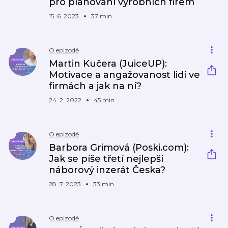
pro plánování výrobních firem
15. 6. 2023
37 min
O epizodě
Martin Kučera (JuiceUP):
Motivace a angažovanost lidí ve
firmách a jak na ní?
24. 2. 2022
45 min
O epizodě
Barbora Grimová (Poski.com):
Jak se píše třetí nejlepší
náborový inzerát Česka?
28. 7. 2023
33 min
O epizodě