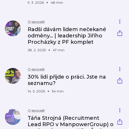
9. 3. 2026
48 min
O epizodě
Radši dávám lidem nečekané
odměny... | leadership Jiřího
Procházky z PF komplet
28. 2. 2025
47 min
O epizodě
30% lidí přijde o práci. Jste na
seznamu?
14. 5. 2026
54 min
O epizodě
Táňa Strojná (Recruitment
Lead RPO v ManpowerGroup) o