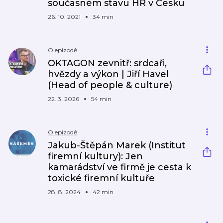
současném stavu HR v Česku
26. 10. 2021
34 min
O epizodě
OKTAGON zevnitř: srdcaři,
hvězdy a výkon | Jiří Havel
(Head of people & culture)
22. 3. 2026
54 min
O epizodě
Jakub-Štěpán Marek (Institut
firemní kultury): Jen
kamarádství ve firmě je cesta k
toxické firemní kultuře
28. 8. 2024
42 min