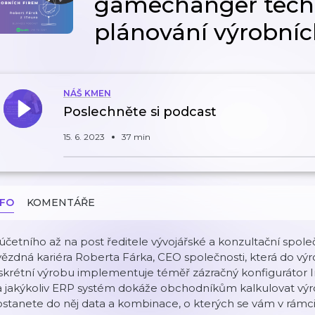
gamechanger techn
plánování výrobníc
NÁŠ KMEN
Poslechněte si podcast
15. 6. 2023
37 min
NFO
KOMENTÁŘE
účetního až na post ředitele vývojářské a konzultační spole
ězdná kariéra Roberta Fárka, CEO společnosti, která do výro
skrétní výrobu implementuje téměř zázračný konfigurátor In
a jakýkoliv ERP systém dokáže obchodníkům kalkulovat výr
ostanete do něj data a kombinace, o kterých se vám v rám