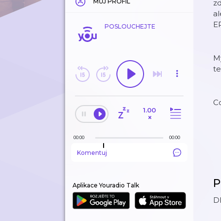
MŮJ PROFIL
zd
al
E
POSLOUCHEJTE
My
te
Co
1.00
×
00:00
00:00
Komentuj
P
Aplikace Youradio Talk
DI