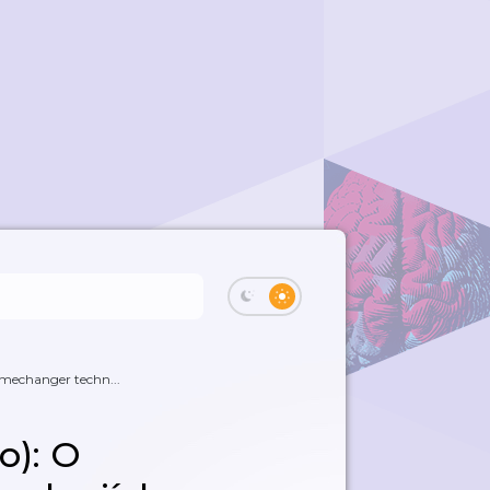
amechanger techn...
o): O