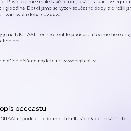
át. Povídali jsme se ale také o tom, jaká je situace v segme
e i globálně. Dotkli jsme se výzev současné doby, ale řešili 
RP zamávala doba covidová.
 jsme DIGITAAL, točíme tenhle podcast a točíme ho se zaj
chnologií.
 dalšího děláme najdete na www.digitaal.cz.
opis podcastu
GITAALní podcast o firemních kulturách & podnikání a lid