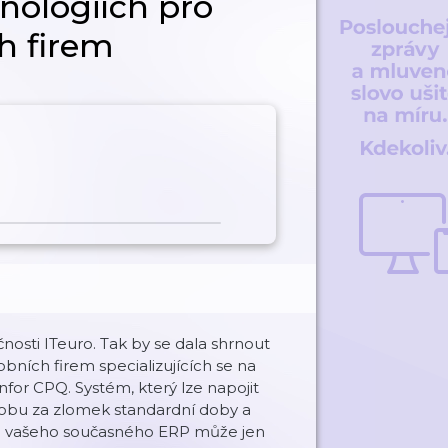
ologiích pro
h firem
čnosti ITeuro. Tak by se dala shrnout
bních firem specializujících se na
for CPQ. Systém, který lze napojit
obu za zlomek standardní doby a
ci vašeho současného ERP může jen