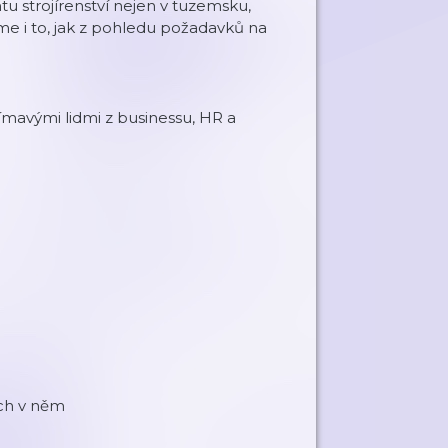
ntu strojírenství nejen v tuzemsku,
jsme i to, jak z pohledu požadavků na
ímavými lidmi z businessu, HR a
ech v něm