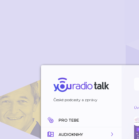
České podcasty a zprávy
Úv
PRO TEBE
AUDIOKNIHY