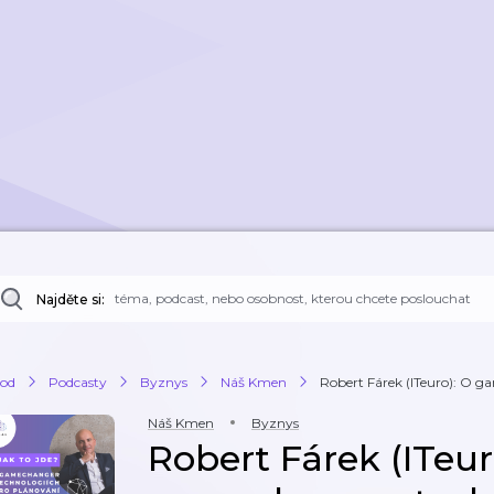
Najděte si:
od
Podcasty
Byznys
Náš Kmen
Robert Fárek (ITeuro): O g
Náš Kmen
Byznys
Robert Fárek (ITeur