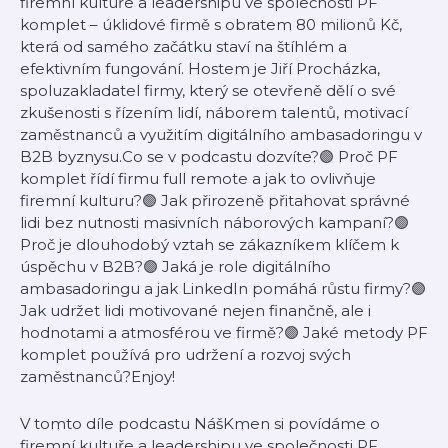
firemní kultuře a leadershipu ve společnosti PF
komplet – úklidové firmě s obratem 80 milionů Kč,
která od samého začátku staví na štíhlém a
efektivním fungování. Hostem je Jiří Procházka,
spoluzakladatel firmy, který se otevřeně dělí o své
zkušenosti s řízením lidí, náborem talentů, motivací
zaměstnanců a využitím digitálního ambasadoringu v
B2B byznysu.Co se v podcastu dozvíte?🟣 Proč PF
komplet řídí firmu full remote a jak to ovlivňuje
firemní kulturu?🟣 Jak přirozeně přitahovat správné
lidi bez nutnosti masivních náborových kampaní?🟣
Proč je dlouhodobý vztah se zákazníkem klíčem k
úspěchu v B2B?🟣 Jaká je role digitálního
ambasadoringu a jak LinkedIn pomáhá růstu firmy?🟣
Jak udržet lidi motivované nejen finančně, ale i
hodnotami a atmosférou ve firmě?🟣 Jaké metody PF
komplet používá pro udržení a rozvoj svých
zaměstnanců?Enjoy!
V tomto díle podcastu NášKmen si povídáme o
firemní kultuře a leadershipu ve společnosti PF