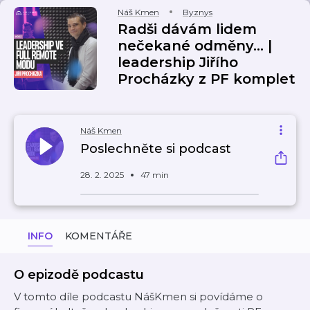
Náš Kmen
Byznys
Radši dávám lidem
nečekané odměny... |
leadership Jiřího
Procházky z PF komplet
Náš Kmen
Poslechněte si podcast
28. 2. 2025
47 min
INFO
KOMENTÁŘE
O epizodě podcastu
V tomto díle podcastu NášKmen si povídáme o