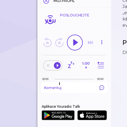
Če
MŮJ PROFIL
Ja
„e
POSLOUCHEJTE
li
ev
P
DI
1.00
×
00:00
00:00
Komentuj
Aplikace Youradio Talk