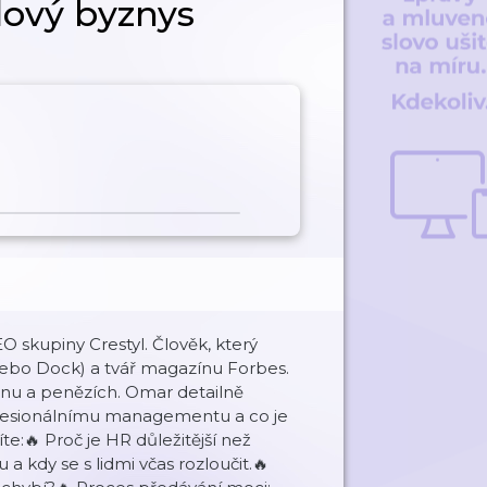
dový byznys
 skupiny Crestyl. Člověk, který
 nebo Dock) a tvář magazínu Forbes.
nu a penězích. Omar detailně
 profesionálnímu managementu a co je
:🔥 Proč je HR důležitější než
kdy se s lidmi včas rozloučit.🔥