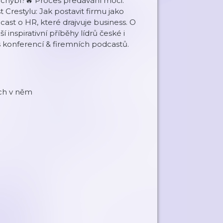
m chybí?🔥 Proces předávání moci:
t Crestylu: Jak postavit firmu jako
ast o HR, které drajvuje business. O
í inspirativní příběhy lídrů české i
s konferencí & firemních podcastů.
ech v něm