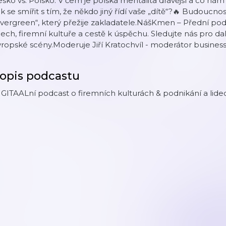
sko vs. Polsko: V čem je polská mentalita dravější a co ná
k se smířit s tím, že někdo jiný řídí vaše „dítě“?🔥 Budoucnos
vergreen“, který přežije zakladatele.NášKmen – Přední podc
dech, firemní kultuře a cestě k úspěchu. Sledujte nás pro dalš
ropské scény.Moderuje Jiří Kratochvíl - moderátor busines
opis podcastu
GITAALní podcast o firemních kulturách & podnikání a lid