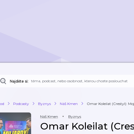
Najděte si:
od
Podcasty
Byznys
Náš Kmen
Omar Koleilat (Crestyl): Moj
Náš Kmen
Byznys
Omar Koleilat (Cres