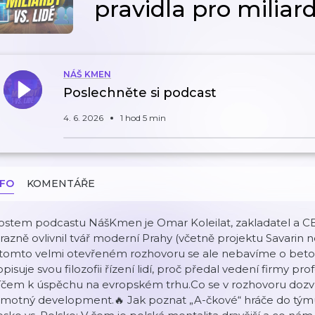
pravidla pro miliar
NÁŠ KMEN
Poslechněte si podcast
4. 6. 2026
1 hod 5 min
NFO
KOMENTÁŘE
stem podcastu NášKmen je Omar Koleilat, zakladatel a CEO
razně ovlivnil tvář moderní Prahy (včetně projektu Savarin
 tomto velmi otevřeném rozhovoru se ale nebavíme o beto
pisuje svou filozofii řízení lidí, proč předal vedení firmy
íčem k úspěchu na evropském trhu.Co se v rozhovoru dozvíte
motný development.🔥 Jak poznat „A-čkové“ hráče do týmu a 