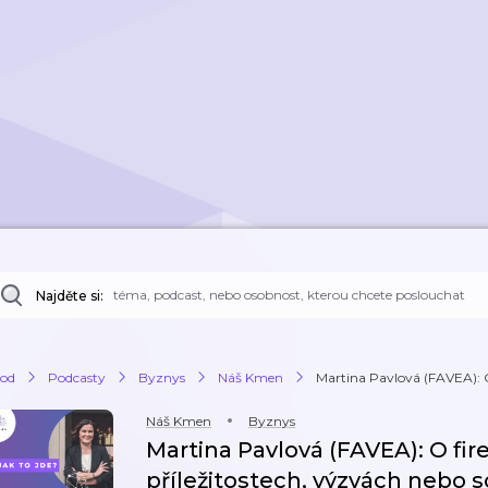
Najděte si:
od
Podcasty
Byznys
Náš Kmen
Martina Pavlová (FAVEA): O
Náš Kmen
Byznys
Martina Pavlová (FAVEA): O fir
příležitostech, výzvách nebo so