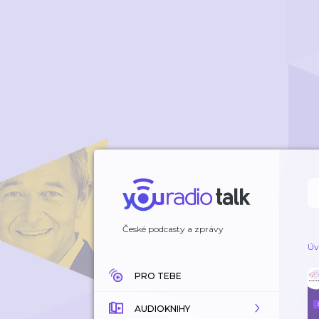
České podcasty a zprávy
Úv
PRO TEBE
AUDIOKNIHY