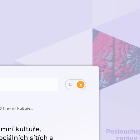
 firemní kultuře...
emní kultuře,
ciálních sítích a