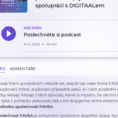
spolupráci s DIGITAALem
NÁŠ KMEN
Poslechněte si podcast
14. 9. 2022
45 min
NFO
KOMENTÁŘE
ada firem posledních několik let, stejně tak naše firma FAV
vyšování tržeb, zvyšování případně zisků. A i nám poslední dv
žby klesají. Klesají z těch důvodů, které si myslím, že všich
 týká z pohledu ziskovosti, tak s tím bojujeme velmi statečně
ditelka společnosti FAVEA.
polečnost FAVEA
je smluvním výrobcem doplňků stravy. Vyr