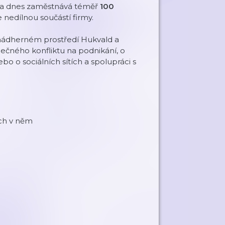
lety a dnes zaměstnává téměř
100
nedílnou součástí firmy.
 nádherném prostředí Hukvald a
ečného konfliktu na podnikání, o
bo o sociálních sítích a spolupráci s
ech v něm