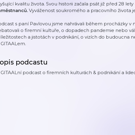
yšující kvalitu života. Svou historii začala psát již před 28 
aměstnanců.
Vyváženost soukromého a pracovního života je 
odcast s paní Pavlovou jsme nahrávali během procházky v
batovali o firemní kultuře, o dopadech pandemie nebo vál
íležitostech a jistotách v podnikání, o vizích do budoucna ne
IGITAALem.
opis podcastu
GITAALní podcast o firemních kulturách & podnikání a lid