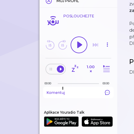
MŮJ PROFIL
zv
z
POSLOUCHEJTE
P
de
př
D
P
1.00
×
DI
00:00
00:00
Komentuj
Aplikace Youradio Talk