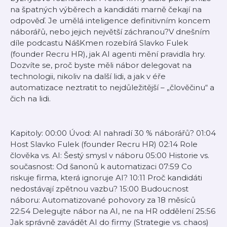
na špatných výběrech a kandidáti marně čekají na
odpověď. Je umělá inteligence definitivním koncem
náborářů, nebo jejich největší záchranou?V dnešním
díle podcastu NášKmen rozebírá Slavko Fulek
(founder Recru HR), jak AI agenti mění pravidla hry.
Dozvíte se, proč byste měli nábor delegovat na
technologii, nikoliv na další lidi, a jak v éře
automatizace neztratit to nejdůležitější – „člověčinu“ a
čich na lidi.
Kapitoly: 00:00 Úvod: AI nahradí 30 % náborářů? 01:04
Host Slavko Fulek (founder Recru HR) 02:14 Role
člověka vs. AI: Šestý smysl v náboru 05:00 Historie vs.
současnost: Od šanonů k automatizaci 07:59 Co
riskuje firma, která ignoruje AI? 10:11 Proč kandidáti
nedostávají zpětnou vazbu? 15:00 Budoucnost
náboru: Automatizované pohovory za 18 měsíců
22:54 Delegujte nábor na AI, ne na HR oddělení 25:56
Jak správně zavádět AI do firmy (Strategie vs. chaos)