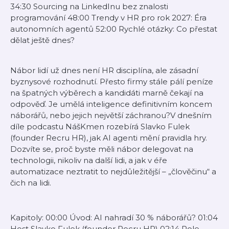
34:30 Sourcing na LinkedInu bez znalosti
programování 48:00 Trendy v HR pro rok 2027: Éra
autonomních agentů 52:00 Rychlé otázky: Co přestat
dělat ještě dnes?
Nábor lidí už dnes není HR disciplína, ale zásadní
byznysové rozhodnutí. Přesto firmy stále pálí peníze
na špatných výběrech a kandidáti marně čekají na
odpověď. Je umělá inteligence definitivním koncem
náborářů, nebo jejich největší záchranou?V dnešním
díle podcastu NášKmen rozebírá Slavko Fulek
(founder Recru HR), jak AI agenti mění pravidla hry.
Dozvíte se, proč byste měli nábor delegovat na
technologii, nikoliv na další lidi, a jak v éře
automatizace neztratit to nejdůležitější – „člověčinu“ a
čich na lidi.
Kapitoly: 00:00 Úvod: AI nahradí 30 % náborářů? 01:04
Host Slavko Fulek (founder Recru HR) 02:14 Role