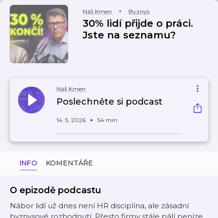
Náš Kmen
Byznys
30% lidí přijde o práci.
Jste na seznamu?
Náš Kmen
Poslechněte si podcast
14. 5. 2026
54 min
INFO
KOMENTÁŘE
O epizodě podcastu
Nábor lidí už dnes není HR disciplína, ale zásadní
byznysové rozhodnutí. Přesto firmy stále pálí peníze