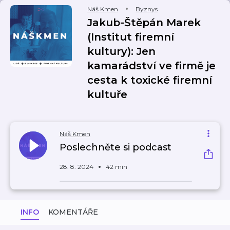
Náš Kmen
Byznys
Jakub-Štěpán Marek
(Institut firemní
kultury): Jen
kamarádství ve firmě je
cesta k toxické firemní
kultuře
Náš Kmen
Poslechněte si podcast
28. 8. 2024
42 min
INFO
KOMENTÁŘE