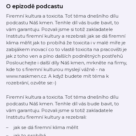
O epizodě podcastu
Firemní kultura a toxicita. Toť téma dnešního dílu
podcastu Náš kmen. Tenhle díl vás bude bavit, to
vám garantuju. Pozvali jsme si totiž zakladatele
Institutu firemní kultury a rezebrali: jak se dá firemní
klima měřit jak to probíhá že toxicita i v malé míře je
zabijákem inovací co to vlastě toxicita na pracovišti je
jak z toho ven a plno dalších podnětných postřehů
Poslouchejte i další díly Náš kmen, mrkněte na firmy,
kde to s firemní kulturou myslejí vážně - na
www.naskmen.cz. A když budete mít téma k
rozebrání, ozvěte se:-)
Firemní kultura a toxicita. Toť téma dnešního dílu
podcastu Náš kmen. Tenhle díl vás bude bavit, to
vám garantuju. Pozvali jsme si totiž zakladatele
Institutu firemní kultury a rezebrali:
jak se dá firemní klima měřit
jak to probíhá