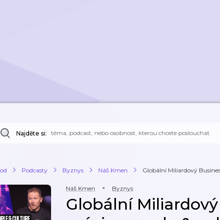
Najděte si:
od
Podcasty
Byznys
Náš Kmen
Globální Miliardový Business 
Náš Kmen
Byznys
Globální Miliardový