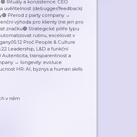
🟣 Rituály a konzistence: CEO
u a uvěřitelnost (debugger/feedback)
ury🟣 Přerod z party company →
enční výhoda pro klienty (ne jen pro
it značku🟣 Strategické pilíře typu
utomatizovat rutinu, excelovat v
ogany05:12 Proč People & Culture
:22 Leadership, L&D a funkční
Autenticita, transparentnost a
ompany → longevity: evoluce
cnost HR: AI, byznys a human skills
ech v něm