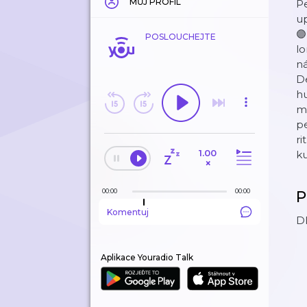
MŮJ PROFIL
Pe
up
🟣
POSLOUCHEJTE
lo
ná
De
hu
mu
pe
ri
1.00
ku
×
00:00
00:00
P
Komentuj
DI
Aplikace Youradio Talk