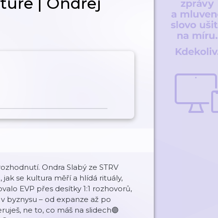
lture | Ondřej
 rozhodnutí. Ondra Slabý ze STRV
ak se kultura měří a hlídá rituály,
valo EVP přes desítky 1:1 rozhovorů,
i v byznysu – od expanze až po
eruješ, ne to, co máš na slidech🟣