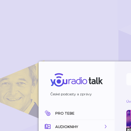
České podcasty a zprávy
Úv
PRO TEBE
AUDIOKNIHY