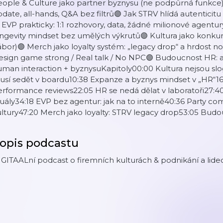
ople & Culture jako partner byznysu (ne podpůrná funkce)
date, all-hands, Q&A bez filtrů🟣 Jak STRV hlídá autenticit
 EVP prakticky: 1:1 rozhovory, data, žádné milionové agent
ngevity mindset bez umělých výkrutů🟣 Kultura jako konkur
bor)🟣 Merch jako loyalty systém: „legacy drop“ a hrdost nos
sign game strong / Real talk / No NPC🟣 Budoucnost HR: a
man interaction + byznysuKapitoly00:00 Kultura nejsou sl
sí sedět v boardu10:38 Expanze a byznys mindset v „HR“16
rformance reviews22:05 HR se nedá dělat v laboratoři27:40 
tuály34:18 EVP bez agentur: jak na to interně40:36 Party c
ltury47:20 Merch jako loyalty: STRV legacy drop53:05 Budou
opis podcastu
GITAALní podcast o firemních kulturách & podnikání a lid