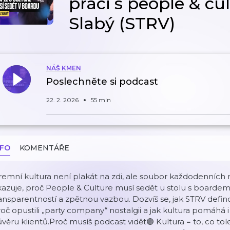
práci s people & cu
Slabý (STRV)
NÁŠ KMEN
Poslechněte si podcast
22. 2. 2026
55 min
NFO
KOMENTÁŘE
remní kultura není plakát na zdi, ale soubor každodenních
azuje, proč People & Culture musí sedět u stolu s boardem, j
ansparentností a zpětnou vazbou. Dozvíš se, jak STRV defino
oč opustili „party company“ nostalgii a jak kultura pomáhá 
věru klientů.Proč musíš podcast vidět🟣 Kultura = to, co tol