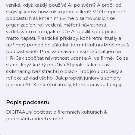
vzniká, když každý používá AI po svém? A proč lidé
skrývají know-how místo jeho sdílení? V této epizodě
podcastu Náš kmen mluvíme o samoučících se
organizacích, roli vedení, měření návratnosti
vzdělávání i o tom, jak může AI posílit spolupráci
místo napětí. Praktické příklady, konkrétní rituály a
upřímný pohled do zákulisí firemní kultury.Proč musíš
podcast vidět- Proč vzdělávání nesmí zůstat jen na
HR- Jak spočítat návratnost učení a AI ve firmě- Co se
stane, když každý používá AI jinak- Jak nastavit
skillsharing bez strachu o práci- Proč jsou procesy a
reflexe základ všeho- Jak propojit juniory a seniory
pomocí AI- Konkrétní rituály, které opravdu fungují
Popis podcastu
DIGITAALní podcast o firemních kulturách &
podnikání a lidech v něm