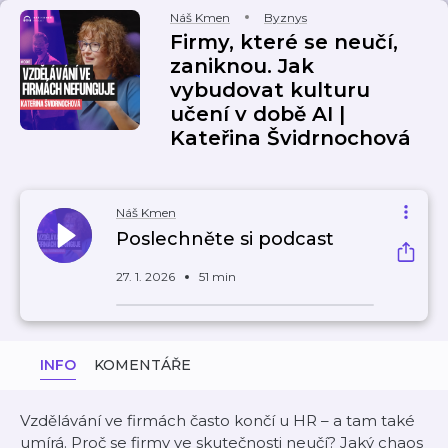
Náš Kmen
Byznys
Firmy, které se neučí,
zaniknou. Jak
vybudovat kulturu
učení v době AI |
Kateřina Švidrnochová
Náš Kmen
Poslechněte si podcast
27. 1. 2026
51 min
INFO
KOMENTÁŘE
Vzdělávání ve firmách často končí u HR – a tam také
umírá. Proč se firmy ve skutečnosti neučí? Jaký chaos