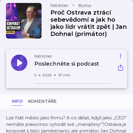
Náš Kmen
Byznys
Proč Ostrava ztrácí
sebevědomí a jak ho
jako lídr vrátit zpět | Jan
Dohnal (primátor)
Náš Kmen
Poslechněte si podcast
9. 4. 2026
57 min
INFO
KOMENTÁŘE
Lze řídit město jako firmu? A co dělat, když jako „CEO“
nemáte pravomoc vyhodit své „manažery“?Ostrava je
korporát s tisíci zaměstnanci, ale primátor Jan Dohnal