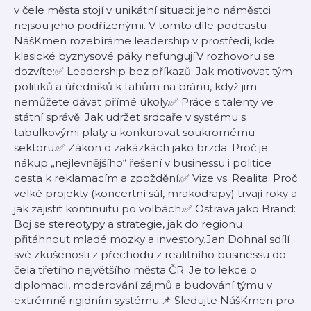
v čele města stojí v unikátní situaci: jeho náměstci
nejsou jeho podřízenými. V tomto díle podcastu
NášKmen rozebíráme leadership v prostředí, kde
klasické byznysové páky nefungují.V rozhovoru se
dozvíte:✅ Leadership bez příkazů: Jak motivovat tým
politiků a úředníků k tahům na bránu, když jim
nemůžete dávat přímé úkoly.✅ Práce s talenty ve
státní správě: Jak udržet srdcaře v systému s
tabulkovými platy a konkurovat soukromému
sektoru.✅ Zákon o zakázkách jako brzda: Proč je
nákup „nejlevnějšího“ řešení v businessu i politice
cesta k reklamacím a zpoždění.✅ Vize vs. Realita: Proč
velké projekty (koncertní sál, mrakodrapy) trvají roky a
jak zajistit kontinuitu po volbách.✅ Ostrava jako Brand:
Boj se stereotypy a strategie, jak do regionu
přitáhnout mladé mozky a investory.Jan Dohnal sdílí
své zkušenosti z přechodu z realitního businessu do
čela třetího největšího města ČR. Je to lekce o
diplomacii, moderování zájmů a budování týmu v
extrémně rigidním systému.📌 Sledujte NášKmen pro